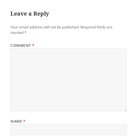
Leave a Reply
Your email address will not be published.
Required fields are
marked
*
COMMENT
*
NAME
*