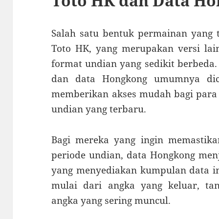
Toto HK dan Data H
Salah satu bentuk permainan yang t
Toto HK, yang merupakan versi lai
format undian yang sedikit berbeda.
dan data Hongkong umumnya dic
memberikan akses mudah bagi para 
undian yang terbaru.
Bagi mereka yang ingin memastikan
periode undian, data Hongkong menj
yang menyediakan kumpulan data ini
mulai dari angka yang keluar, tan
angka yang sering muncul.