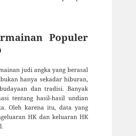
ermainan Populer
p
mainan judi angka yang berasal
l bukan hanya sekadar hiburan,
ebudayaan dan tradisi. Banyak
i tentang hasil-hasil undian
. Oleh karena itu, data yang
ngeluaran HK dan keluaran HK
l.