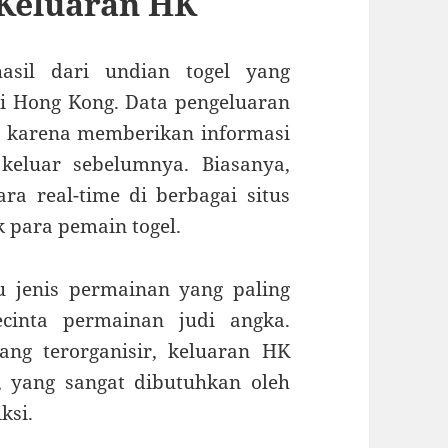
Keluaran HK
sil dari undian togel yang
i Hong Kong. Data pengeluaran
l, karena memberikan informasi
keluar sebelumnya. Biasanya,
ra real-time di berbagai situs
 para pemain togel.
u jenis permainan yang paling
ecinta permainan judi angka.
ang terorganisir, keluaran HK
 yang sangat dibutuhkan oleh
ksi.