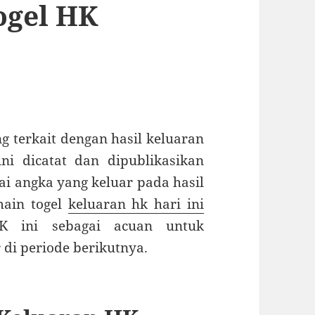
ogel HK
 terkait dengan hasil keluaran
ini dicatat dan dipublikasikan
 angka yang keluar pada hasil
main togel
keluaran hk hari ini
K ini sebagai acuan untuk
di periode berikutnya.