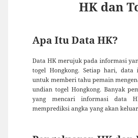
HK dan T
Apa Itu Data HK?
Data HK merujuk pada informasi yang
togel Hongkong. Setiap hari, data 
untuk memberi tahu pemain mengenai
undian togel Hongkong. Banyak pe
yang mencari informasi data H
memprediksi angka yang akan keluar 