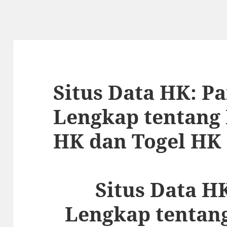
m
Situs Data HK: P
Lengkap tentang
HK dan Togel HK
Situs Data H
Lengkap tentan