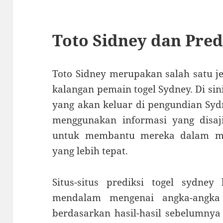
Toto Sidney dan Pred
Toto Sidney merupakan salah satu j
kalangan pemain togel Sydney. Di si
yang akan keluar di pengundian Syd
menggunakan informasi yang disaji
untuk membantu mereka dalam me
yang lebih tepat.
Situs-situs prediksi togel sydney
mendalam mengenai angka-angka
berdasarkan hasil-hasil sebelumnya 