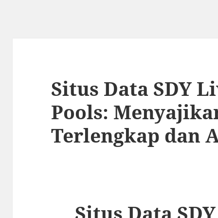
m
Situs Data SDY L
Pools: Menyajika
Terlengkap dan 
Situs Data SDY