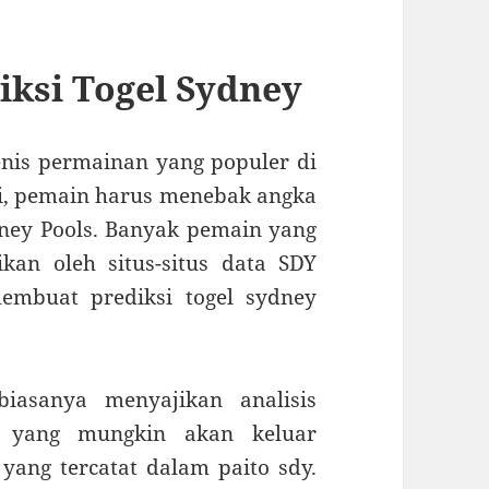
iksi Togel Sydney
enis permainan yang populer di
ni, pemain harus menebak angka
ney Pools. Banyak pemain yang
kan oleh situs-situs data SDY
mbuat prediksi togel sydney
 biasanya menyajikan analisis
 yang mungkin akan keluar
yang tercatat dalam paito sdy.