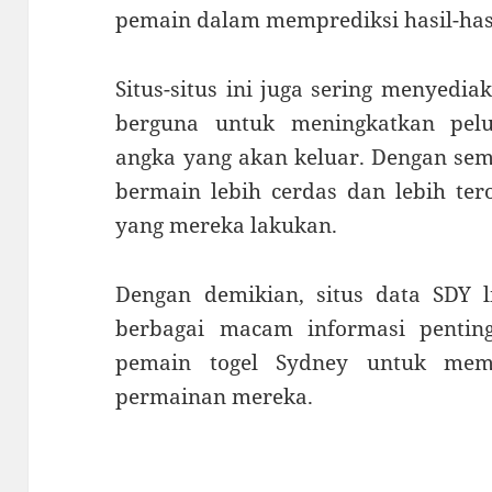
pemain dalam memprediksi hasil-has
Situs-situs ini juga sering menyedia
berguna untuk meningkatkan pe
angka yang akan keluar. Dengan sem
bermain lebih cerdas dan lebih ter
yang mereka lakukan.
Dengan demikian, situs data SDY 
berbagai macam informasi pentin
pemain togel Sydney untuk memp
permainan mereka.