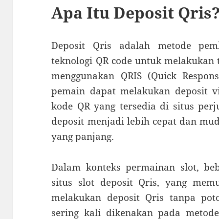
Apa Itu Deposit Qris
Deposit Qris adalah metode pe
teknologi QR code untuk melakukan t
menggunakan QRIS (Quick Respons
pemain dapat melakukan deposit v
kode QR yang tersedia di situs per
deposit menjadi lebih cepat dan mud
yang panjang.
Dalam konteks permainan slot, beb
situs slot deposit Qris, yang me
melakukan deposit Qris tanpa po
sering kali dikenakan pada metode