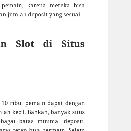
 pemain, karena mereka bisa
n jumlah deposit yang sesuai.
n Slot di Situs
 10 ribu, pemain dapat dengan
ah kecil. Bahkan, banyak situs
bagai batas minimal deposit,
tas tetap bisa bermain. Selain