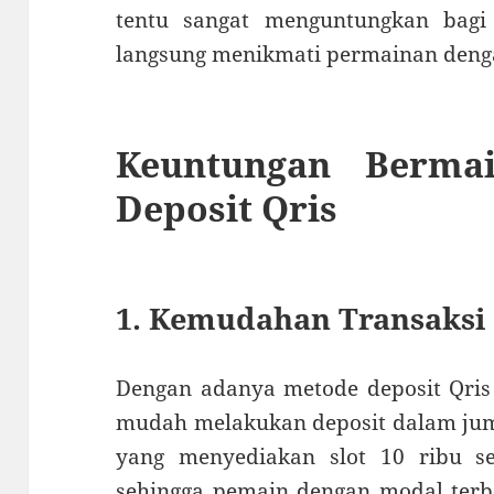
tentu sangat menguntungkan bagi
langsung menikmati permainan denga
Keuntungan Bermai
Deposit Qris
1. Kemudahan Transaksi
Dengan adanya metode deposit Qris
mudah melakukan deposit dalam juml
yang menyediakan slot 10 ribu se
sehingga pemain dengan modal terba