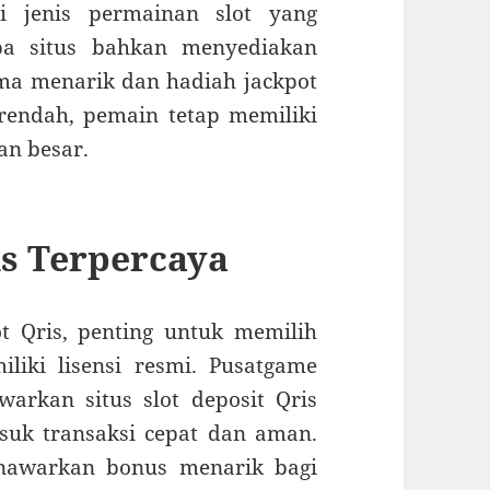
i jenis permainan slot yang
apa situs bahkan menyediakan
ma menarik dan hadiah jackpot
rendah, pemain tetap memiliki
n besar.
is Terpercaya
t Qris, penting untuk memilih
liki lisensi resmi. Pusatgame
arkan situs slot deposit Qris
suk transaksi cepat dan aman.
menawarkan bonus menarik bagi