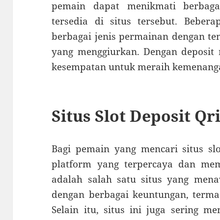
pemain dapat menikmati berbaga
tersedia di situs tersebut. Beber
berbagai jenis permainan dengan te
yang menggiurkan. Dengan deposit 
kesempatan untuk meraih kemenanga
Situs Slot Deposit Qr
Bagi pemain yang mencari situs slo
platform yang terpercaya dan memi
adalah salah satu situs yang menaw
dengan berbagai keuntungan, terma
Selain itu, situs ini juga sering 