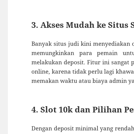
3. Akses Mudah ke Situs S
Banyak situs judi kini menyediakan op
memungkinkan para pemain untu
melakukan deposit. Fitur ini sangat 
online, karena tidak perlu lagi khawa
memakan waktu atau biaya admin yan
4. Slot 10k dan Pilihan 
Dengan deposit minimal yang rendah, 