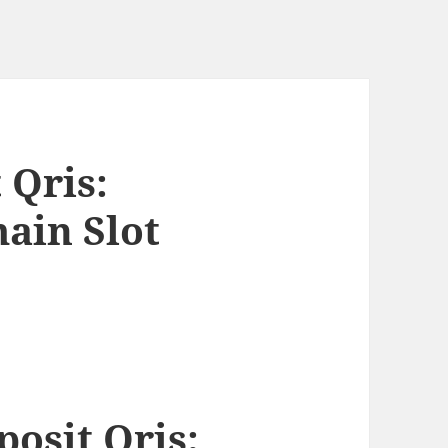
 Qris:
ain Slot
posit Qris: