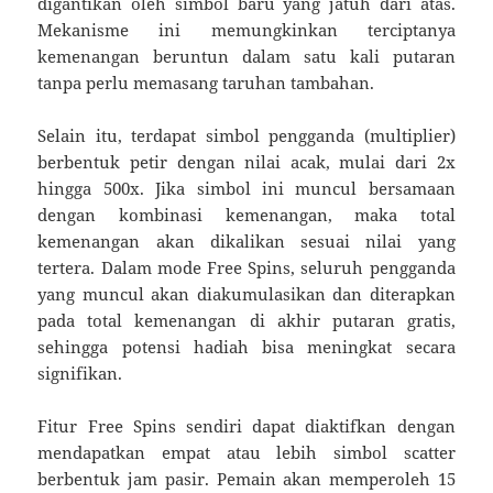
digantikan oleh simbol baru yang jatuh dari atas.
Mekanisme ini memungkinkan terciptanya
kemenangan beruntun dalam satu kali putaran
tanpa perlu memasang taruhan tambahan.
Selain itu, terdapat simbol pengganda (multiplier)
berbentuk petir dengan nilai acak, mulai dari 2x
hingga 500x. Jika simbol ini muncul bersamaan
dengan kombinasi kemenangan, maka total
kemenangan akan dikalikan sesuai nilai yang
tertera. Dalam mode Free Spins, seluruh pengganda
yang muncul akan diakumulasikan dan diterapkan
pada total kemenangan di akhir putaran gratis,
sehingga potensi hadiah bisa meningkat secara
signifikan.
Fitur Free Spins sendiri dapat diaktifkan dengan
mendapatkan empat atau lebih simbol scatter
berbentuk jam pasir. Pemain akan memperoleh 15