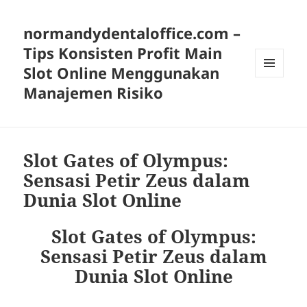
normandydentaloffice.com –
Tips Konsisten Profit Main
Slot Online Menggunakan
MENU
Manajemen Risiko
AND
WIDGETS
Slot Gates of Olympus:
Sensasi Petir Zeus dalam
Dunia Slot Online
Slot Gates of Olympus:
Sensasi Petir Zeus dalam
Dunia Slot Online