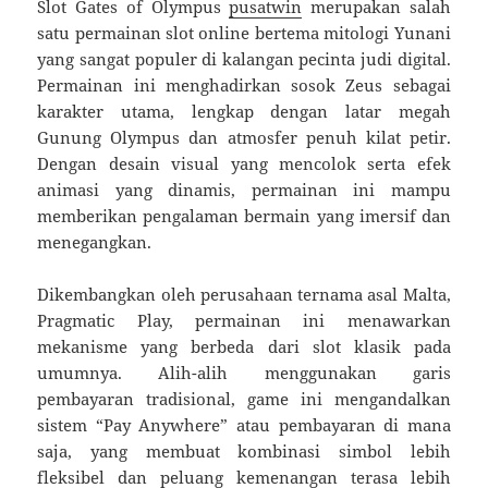
Slot Gates of Olympus
pusatwin
merupakan salah
satu permainan slot online bertema mitologi Yunani
yang sangat populer di kalangan pecinta judi digital.
Permainan ini menghadirkan sosok Zeus sebagai
karakter utama, lengkap dengan latar megah
Gunung Olympus dan atmosfer penuh kilat petir.
Dengan desain visual yang mencolok serta efek
animasi yang dinamis, permainan ini mampu
memberikan pengalaman bermain yang imersif dan
menegangkan.
Dikembangkan oleh perusahaan ternama asal Malta,
Pragmatic Play
, permainan ini menawarkan
mekanisme yang berbeda dari slot klasik pada
umumnya. Alih-alih menggunakan garis
pembayaran tradisional, game ini mengandalkan
sistem “Pay Anywhere” atau pembayaran di mana
saja, yang membuat kombinasi simbol lebih
fleksibel dan peluang kemenangan terasa lebih