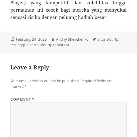
Player) yang kompetitif dan volatilitas tinggi,
permainan ini cocok bagi mereka yang menyukai
sensasi risiko dengan peluang hadiah besar.
Posted
Author
Tags
February 24, 2026
Andriy Shevchenko
situs slot rtp
on
tertinggi
,
slot rtp
,
slot rtp terakurat
Leave a Reply
Your email address will not be published.
Required fields are
marked
*
COMMENT
*