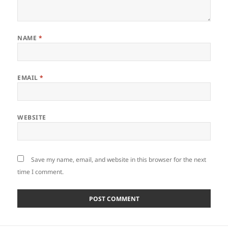
NAME
*
EMAIL
*
WEBSITE
Save my name, email, and website in this browser for the next
time I comment.