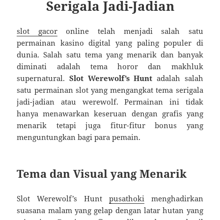
Serigala Jadi-Jadian
slot gacor
online telah menjadi salah satu
permainan kasino digital yang paling populer di
dunia. Salah satu tema yang menarik dan banyak
diminati adalah tema horor dan makhluk
supernatural.
Slot Werewolf’s Hunt
adalah salah
satu permainan slot yang mengangkat tema serigala
jadi-jadian atau werewolf. Permainan ini tidak
hanya menawarkan keseruan dengan grafis yang
menarik tetapi juga fitur-fitur bonus yang
menguntungkan bagi para pemain.
Tema dan Visual yang Menarik
Slot Werewolf’s Hunt
pusathoki
menghadirkan
suasana malam yang gelap dengan latar hutan yang