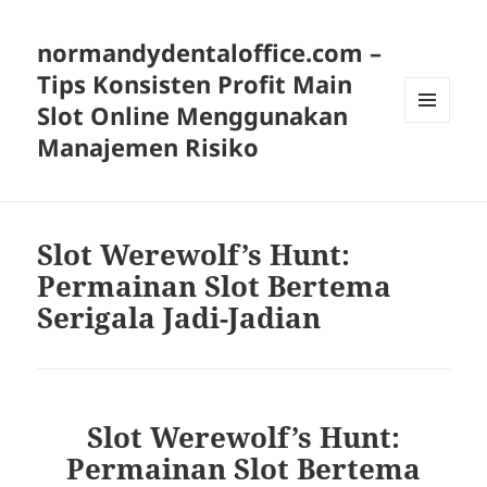
normandydentaloffice.com –
Tips Konsisten Profit Main
Slot Online Menggunakan
MENU
Manajemen Risiko
AND
WIDGETS
Slot Werewolf’s Hunt:
Permainan Slot Bertema
Serigala Jadi-Jadian
Slot Werewolf’s Hunt:
Permainan Slot Bertema