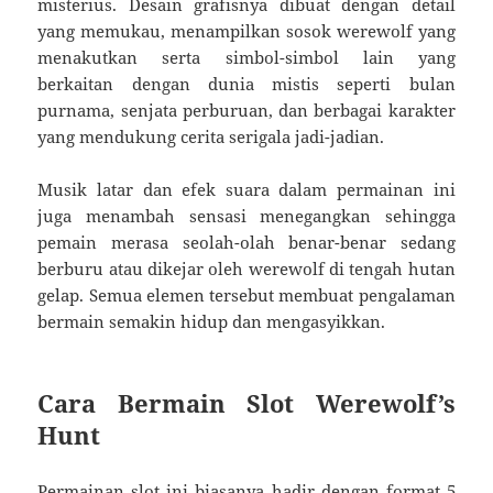
misterius. Desain grafisnya dibuat dengan detail
yang memukau, menampilkan sosok werewolf yang
menakutkan serta simbol-simbol lain yang
berkaitan dengan dunia mistis seperti bulan
purnama, senjata perburuan, dan berbagai karakter
yang mendukung cerita serigala jadi-jadian.
Musik latar dan efek suara dalam permainan ini
juga menambah sensasi menegangkan sehingga
pemain merasa seolah-olah benar-benar sedang
berburu atau dikejar oleh werewolf di tengah hutan
gelap. Semua elemen tersebut membuat pengalaman
bermain semakin hidup dan mengasyikkan.
Cara Bermain Slot Werewolf’s
Hunt
Permainan slot ini biasanya hadir dengan format 5