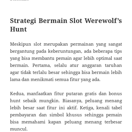
Strategi Bermain Slot Werewolf’s
Hunt
Meskipun slot merupakan permainan yang sangat
bergantung pada keberuntungan, ada beberapa tips
yang bisa membantu pemain agar lebih optimal saat
bermain. Pertama, selalu atur anggaran taruhan
agar tidak terlalu besar sehingga bisa bermain lebih
lama dan menikmati semua fitur yang ada.
Kedua, manfaatkan fitur putaran gratis dan bonus
hunt sebaik mungkin. Biasanya, peluang menang
lebih besar saat fitur ini aktif. Ketiga, kenali tabel
pembayaran dan simbol khusus sehingga pemain
bisa memahami kapan peluang menang terbesar
muncul.