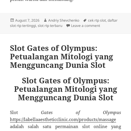
Posted
Author
Tags
August 7, 2026
Andriy Shevchenko
cek rtp slot
,
daftar
on
on Slot Eternal Em
slot rtp tertinggi
,
slot rtp terbaru
Leave a comment
Slot Gates of Olympus:
Petualangan Mitologi yang
Mengguncang Dunia Slot
Slot Gates of Olympus:
Petualangan Mitologi yang
Mengguncang Dunia Slot
Slot
Gates of Olympus
https://labellaaestheticclinic.com/products/massage
adalah salah satu permainan slot online yang