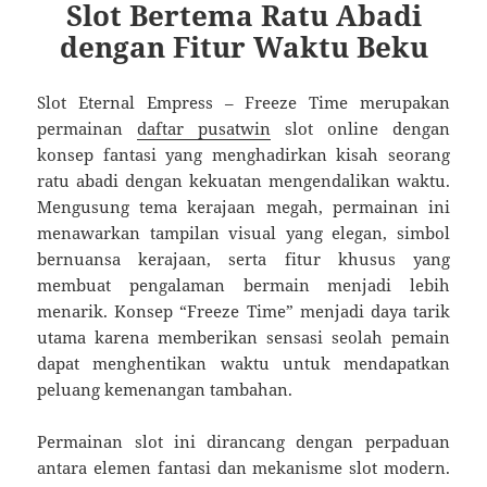
Slot Bertema Ratu Abadi
dengan Fitur Waktu Beku
Slot Eternal Empress – Freeze Time merupakan
permainan
daftar pusatwin
slot online dengan
konsep fantasi yang menghadirkan kisah seorang
ratu abadi dengan kekuatan mengendalikan waktu.
Mengusung tema kerajaan megah, permainan ini
menawarkan tampilan visual yang elegan, simbol
bernuansa kerajaan, serta fitur khusus yang
membuat pengalaman bermain menjadi lebih
menarik. Konsep “Freeze Time” menjadi daya tarik
utama karena memberikan sensasi seolah pemain
dapat menghentikan waktu untuk mendapatkan
peluang kemenangan tambahan.
Permainan slot ini dirancang dengan perpaduan
antara elemen fantasi dan mekanisme slot modern.