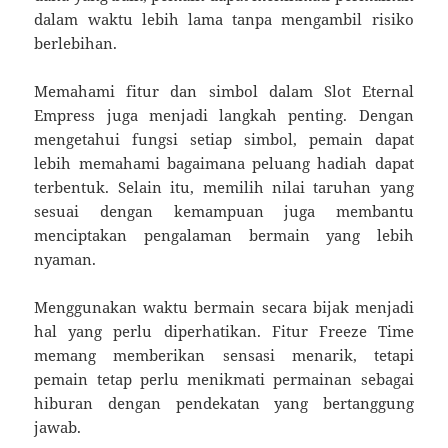
dalam waktu lebih lama tanpa mengambil risiko
berlebihan.
Memahami fitur dan simbol dalam Slot Eternal
Empress juga menjadi langkah penting. Dengan
mengetahui fungsi setiap simbol, pemain dapat
lebih memahami bagaimana peluang hadiah dapat
terbentuk. Selain itu, memilih nilai taruhan yang
sesuai dengan kemampuan juga membantu
menciptakan pengalaman bermain yang lebih
nyaman.
Menggunakan waktu bermain secara bijak menjadi
hal yang perlu diperhatikan. Fitur Freeze Time
memang memberikan sensasi menarik, tetapi
pemain tetap perlu menikmati permainan sebagai
hiburan dengan pendekatan yang bertanggung
jawab.