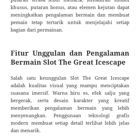
khusus, putaran bonus, atau elemen kejutan dapat
meningkatkan pengalaman bermain dan membuat
pemain tetap tertarik untuk menjelajahi setiap
bagian dari permainan.
Fitur Unggulan dan Pengalaman
Bermain Slot The Great Icescape
Salah satu keunggulan Slot The Great Icescape
adalah kualitas visual yang mampu menciptakan
suasana imersif. Warna biru es, efek salju yang
bergerak, serta desain karakter yang kreatif
memberikan pengalaman bermain yang lebih
menyenangkan. Penggunaan teknologi grafis
modern membuat setiap detail terlihat lebih jelas
dan menarik.