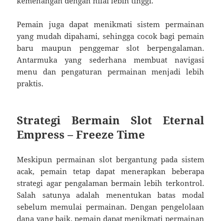
kemenangan dengan nilai lebih tinggi.
Pemain juga dapat menikmati sistem permainan
yang mudah dipahami, sehingga cocok bagi pemain
baru maupun penggemar slot berpengalaman.
Antarmuka yang sederhana membuat navigasi
menu dan pengaturan permainan menjadi lebih
praktis.
Strategi Bermain Slot Eternal
Empress – Freeze Time
Meskipun permainan slot bergantung pada sistem
acak, pemain tetap dapat menerapkan beberapa
strategi agar pengalaman bermain lebih terkontrol.
Salah satunya adalah menentukan batas modal
sebelum memulai permainan. Dengan pengelolaan
dana yang baik, pemain dapat menikmati permainan