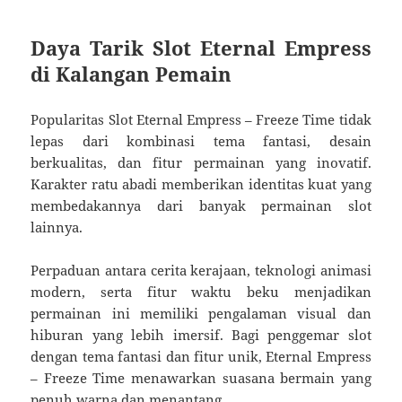
Daya Tarik Slot Eternal Empress
di Kalangan Pemain
Popularitas Slot Eternal Empress – Freeze Time tidak
lepas dari kombinasi tema fantasi, desain
berkualitas, dan fitur permainan yang inovatif.
Karakter ratu abadi memberikan identitas kuat yang
membedakannya dari banyak permainan slot
lainnya.
Perpaduan antara cerita kerajaan, teknologi animasi
modern, serta fitur waktu beku menjadikan
permainan ini memiliki pengalaman visual dan
hiburan yang lebih imersif. Bagi penggemar slot
dengan tema fantasi dan fitur unik, Eternal Empress
– Freeze Time menawarkan suasana bermain yang
penuh warna dan menantang.