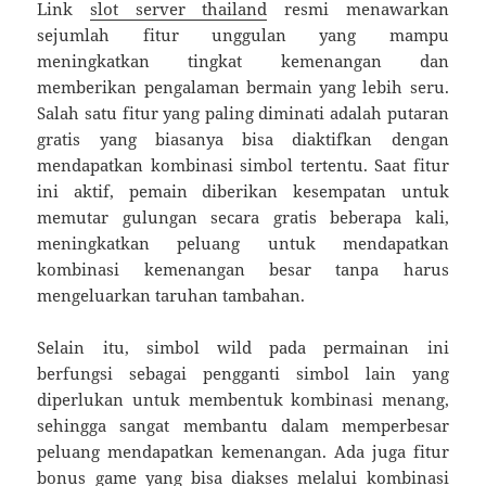
Link
slot server thailand
resmi menawarkan
sejumlah fitur unggulan yang mampu
meningkatkan tingkat kemenangan dan
memberikan pengalaman bermain yang lebih seru.
Salah satu fitur yang paling diminati adalah putaran
gratis yang biasanya bisa diaktifkan dengan
mendapatkan kombinasi simbol tertentu. Saat fitur
ini aktif, pemain diberikan kesempatan untuk
memutar gulungan secara gratis beberapa kali,
meningkatkan peluang untuk mendapatkan
kombinasi kemenangan besar tanpa harus
mengeluarkan taruhan tambahan.
Selain itu, simbol wild pada permainan ini
berfungsi sebagai pengganti simbol lain yang
diperlukan untuk membentuk kombinasi menang,
sehingga sangat membantu dalam memperbesar
peluang mendapatkan kemenangan. Ada juga fitur
bonus game yang bisa diakses melalui kombinasi