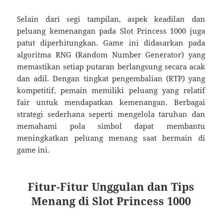
Selain dari segi tampilan, aspek keadilan dan
peluang kemenangan pada Slot Princess 1000 juga
patut diperhitungkan. Game ini didasarkan pada
algoritma RNG (Random Number Generator) yang
memastikan setiap putaran berlangsung secara acak
dan adil. Dengan tingkat pengembalian (RTP) yang
kompetitif, pemain memiliki peluang yang relatif
fair untuk mendapatkan kemenangan. Berbagai
strategi sederhana seperti mengelola taruhan dan
memahami pola simbol dapat membantu
meningkatkan peluang menang saat bermain di
game ini.
Fitur-Fitur Unggulan dan Tips
Menang di Slot Princess 1000