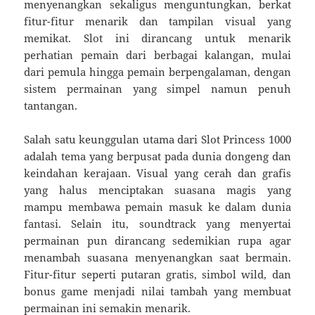
menyenangkan sekaligus menguntungkan, berkat
fitur-fitur menarik dan tampilan visual yang
memikat. Slot ini dirancang untuk menarik
perhatian pemain dari berbagai kalangan, mulai
dari pemula hingga pemain berpengalaman, dengan
sistem permainan yang simpel namun penuh
tantangan.
Salah satu keunggulan utama dari Slot Princess 1000
adalah tema yang berpusat pada dunia dongeng dan
keindahan kerajaan. Visual yang cerah dan grafis
yang halus menciptakan suasana magis yang
mampu membawa pemain masuk ke dalam dunia
fantasi. Selain itu, soundtrack yang menyertai
permainan pun dirancang sedemikian rupa agar
menambah suasana menyenangkan saat bermain.
Fitur-fitur seperti putaran gratis, simbol wild, dan
bonus game menjadi nilai tambah yang membuat
permainan ini semakin menarik.