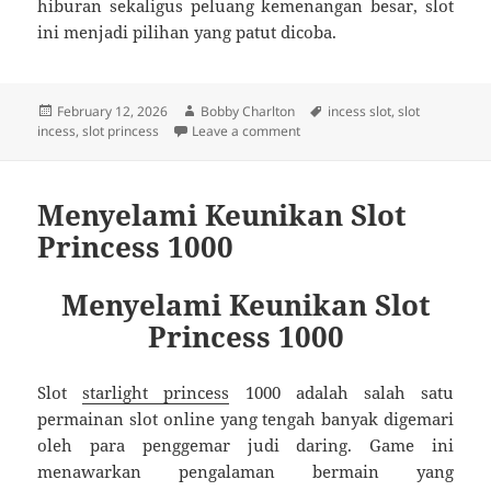
hiburan sekaligus peluang kemenangan besar, slot
ini menjadi pilihan yang patut dicoba.
Posted
Author
Tags
February 12, 2026
Bobby Charlton
incess slot
,
slot
on
on Slot Demo Starlight Prince
incess
,
slot princess
Leave a comment
Menyelami Keunikan Slot
Princess 1000
Menyelami Keunikan Slot
Princess 1000
Slot
starlight princess
1000 adalah salah satu
permainan slot online yang tengah banyak digemari
oleh para penggemar judi daring. Game ini
menawarkan pengalaman bermain yang