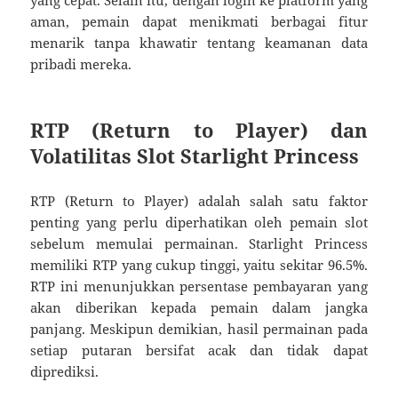
aman, pemain dapat menikmati berbagai fitur
menarik tanpa khawatir tentang keamanan data
pribadi mereka.
RTP (Return to Player) dan
Volatilitas Slot Starlight Princess
RTP (Return to Player) adalah salah satu faktor
penting yang perlu diperhatikan oleh pemain slot
sebelum memulai permainan. Starlight Princess
memiliki RTP yang cukup tinggi, yaitu sekitar 96.5%.
RTP ini menunjukkan persentase pembayaran yang
akan diberikan kepada pemain dalam jangka
panjang. Meskipun demikian, hasil permainan pada
setiap putaran bersifat acak dan tidak dapat
diprediksi.