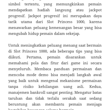
simbol tertentu, yang memungkinkan pemain
mendapatkan hadiah langsung atau jackpot
progresif. Jackpot progresif ini merupakan daya
tarik utama dari Slot Princess 1000, karena
menawarkan peluang kemenangan besar yang bisa
mengubah hidup pemain dalam sekejap.
Untuk meningkatkan peluang menang saat bermain
di Slot Princess 1000, ada beberapa tips yang bisa
diikuti. Pertama, pemain disarankan untuk
memahami pola dan fitur dari game ini secara
menyeluruh. Membaca panduan permainan dan
mencoba mode demo bisa menjadi langkah awal
yang baik untuk mengenal mekanisme permainan
tanpa risiko kehilangan uang asli. Kedua,
manajemen bankroll sangat penting. Mengatur batas
taruhan dan tidak terlalu serakah saat sedang
beruntung akan membantu pemain menjaga
kestabilan keuangan selama bermain.