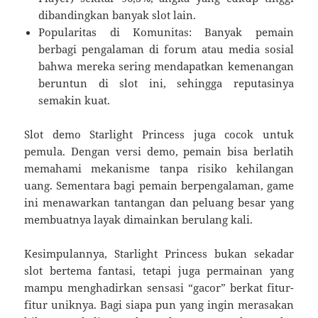
dibandingkan banyak slot lain.
Popularitas di Komunitas: Banyak pemain
berbagi pengalaman di forum atau media sosial
bahwa mereka sering mendapatkan kemenangan
beruntun di slot ini, sehingga reputasinya
semakin kuat.
Slot demo Starlight Princess juga cocok untuk
pemula. Dengan versi demo, pemain bisa berlatih
memahami mekanisme tanpa risiko kehilangan
uang. Sementara bagi pemain berpengalaman, game
ini menawarkan tantangan dan peluang besar yang
membuatnya layak dimainkan berulang kali.
Kesimpulannya, Starlight Princess bukan sekadar
slot bertema fantasi, tetapi juga permainan yang
mampu menghadirkan sensasi “gacor” berkat fitur-
fitur uniknya. Bagi siapa pun yang ingin merasakan