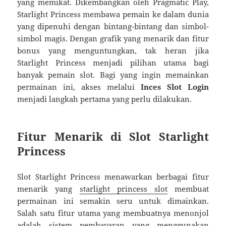
yang memikat. Dikembangkan oleh Pragmatic Play,
Starlight Princess membawa pemain ke dalam dunia
yang dipenuhi dengan bintang-bintang dan simbol-
simbol magis. Dengan grafik yang menarik dan fitur
bonus yang menguntungkan, tak heran jika
Starlight Princess menjadi pilihan utama bagi
banyak pemain slot. Bagi yang ingin memainkan
permainan ini, akses melalui
Inces Slot Login
menjadi langkah pertama yang perlu dilakukan.
Fitur Menarik di Slot Starlight
Princess
Slot Starlight Princess menawarkan berbagai fitur
menarik yang
starlight princess slot
membuat
permainan ini semakin seru untuk dimainkan.
Salah satu fitur utama yang membuatnya menonjol
adalah sistem pembayaran yang menggunakan