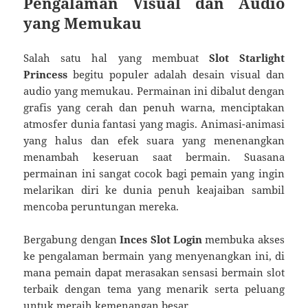
Pengalaman Visual dan Audio
yang Memukau
Salah satu hal yang membuat
Slot Starlight
Princess
begitu populer adalah desain visual dan
audio yang memukau. Permainan ini dibalut dengan
grafis yang cerah dan penuh warna, menciptakan
atmosfer dunia fantasi yang magis. Animasi-animasi
yang halus dan efek suara yang menenangkan
menambah keseruan saat bermain. Suasana
permainan ini sangat cocok bagi pemain yang ingin
melarikan diri ke dunia penuh keajaiban sambil
mencoba peruntungan mereka.
Bergabung dengan
Inces Slot Login
membuka akses
ke pengalaman bermain yang menyenangkan ini, di
mana pemain dapat merasakan sensasi bermain slot
terbaik dengan tema yang menarik serta peluang
untuk meraih kemenangan besar.