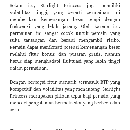
Selain itu, Starlight Princess juga memiliki
volatilitas tinggi, yang berarti permainan ini
memberikan kemenangan besar tetapi dengan
frekuensi yang lebih jarang. Oleh karena itu,
permainan ini sangat cocok untuk pemain yang
suka tantangan dan berani mengambil risiko.
Pemain dapat menikmati potensi kemenangan besar
melalui fitur bonus dan putaran gratis, namun
harus siap menghadapi fluktuasi yang lebih tinggi
dalam permainan.
Dengan berbagai fitur menarik, termasuk RTP yang
kompetitif dan volatilitas yang menantang, Starlight
Princess merupakan pilihan tepat bagi pemain yang
mencari pengalaman bermain slot yang berbeda dan
seru.