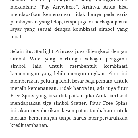
mekanisme “Pay Anywhere”. Artinya, Anda bisa
mendapatkan kemenangan tidak hanya pada garis
pembayaran yang tetap, tetapi juga di berbagai posisi
layar yang sesuai dengan kombinasi simbol yang
tepat.
Selain itu, Starlight Princess juga dilengkapi dengan
simbol Wild yang berfungsi sebagai pengganti
simbol lain untuk membentuk kombinasi
kemenangan yang lebih menguntungkan. Fitur ini
memberikan peluang lebih besar bagi pemain untuk
meraih kemenangan. Tidak hanya itu, ada juga fitur
Free Spins yang bisa didapatkan jika Anda berhasil
mendapatkan tiga simbol Scatter. Fitur Free Spins
ini akan memberikan kesempatan tambahan untuk
meraih kemenangan tanpa harus mempertaruhkan
kredit tambahan.