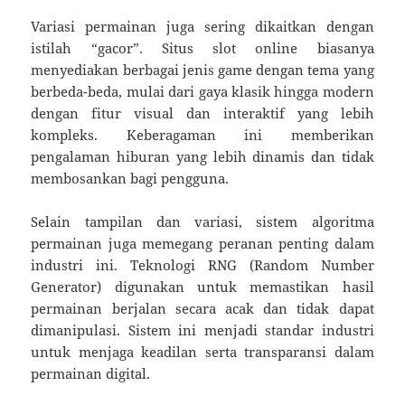
Variasi permainan juga sering dikaitkan dengan
istilah “gacor”. Situs slot online biasanya
menyediakan berbagai jenis game dengan tema yang
berbeda-beda, mulai dari gaya klasik hingga modern
dengan fitur visual dan interaktif yang lebih
kompleks. Keberagaman ini memberikan
pengalaman hiburan yang lebih dinamis dan tidak
membosankan bagi pengguna.
Selain tampilan dan variasi, sistem algoritma
permainan juga memegang peranan penting dalam
industri ini. Teknologi RNG (Random Number
Generator) digunakan untuk memastikan hasil
permainan berjalan secara acak dan tidak dapat
dimanipulasi. Sistem ini menjadi standar industri
untuk menjaga keadilan serta transparansi dalam
permainan digital.