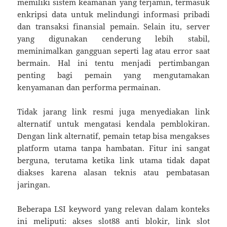
memiliki sistem keamanan yang terjamin, termasuk
enkripsi data untuk melindungi informasi pribadi
dan transaksi finansial pemain. Selain itu, server
yang digunakan cenderung lebih stabil,
meminimalkan gangguan seperti lag atau error saat
bermain. Hal ini tentu menjadi pertimbangan
penting bagi pemain yang mengutamakan
kenyamanan dan performa permainan.
Tidak jarang link resmi juga menyediakan link
alternatif untuk mengatasi kendala pemblokiran.
Dengan link alternatif, pemain tetap bisa mengakses
platform utama tanpa hambatan. Fitur ini sangat
berguna, terutama ketika link utama tidak dapat
diakses karena alasan teknis atau pembatasan
jaringan.
Beberapa LSI keyword yang relevan dalam konteks
ini meliputi: akses slot88 anti blokir, link slot