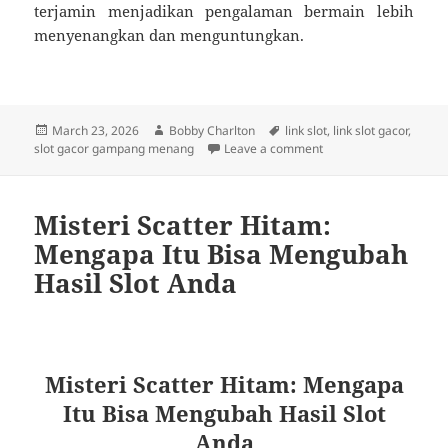
terjamin menjadikan pengalaman bermain lebih
menyenangkan dan menguntungkan.
Posted
Author
Tags
March 23, 2026
Bobby Charlton
link slot
,
link slot gacor
,
on
on Link Slot88 Resmi 
slot gacor gampang menang
Leave a comment
Misteri Scatter Hitam:
Mengapa Itu Bisa Mengubah
Hasil Slot Anda
Misteri Scatter Hitam: Mengapa
Itu Bisa Mengubah Hasil Slot
Anda