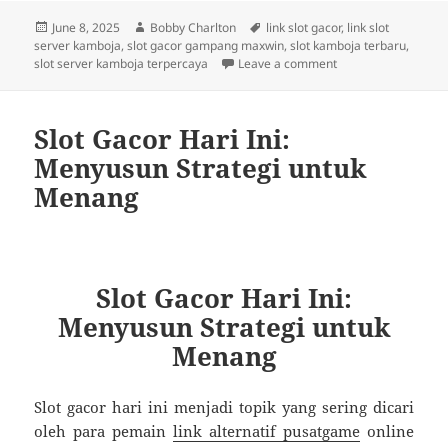
Posted
Author
Tags
June 8, 2025
Bobby Charlton
link slot gacor
,
link slot
on
server kamboja
,
slot gacor gampang maxwin
,
slot kamboja terbaru
,
on Link Slot Kamboj
slot server kamboja terpercaya
Leave a comment
Slot Gacor Hari Ini:
Menyusun Strategi untuk
Menang
Slot Gacor Hari Ini:
Menyusun Strategi untuk
Menang
Slot gacor hari ini menjadi topik yang sering dicari
oleh para pemain
link alternatif pusatgame
online