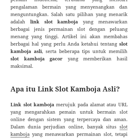
pengalaman bermain yang menyenangkan dan
menguntungkan. Salah satu pilihan yang menarik
adalah
link slot kamboja
yang menawarkan
berbagai jenis permainan slot dengan peluang
menang yang tinggi. Artikel ini akan membahas
berbagai hal yang perlu Anda ketahui tentang
slot
kamboja asli
, serta beberapa tips untuk memilih
slot kamboja gacor
yang memberikan hasil
maksimal.
Apa itu Link Slot Kamboja Asli?
Link slot kamboja
merujuk pada alamat atau URL
yang mengarahkan pemain untuk bermain slot
online dengan sistem yang terpercaya dan aman.
Dalam dunia perjudian online, banyak situs
slot
kamboja
yang menawarkan permainan slot, tetapi