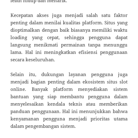
lebih hidup dan menarik.
Kecepatan akses juga menjadi salah satu faktor
penting dalam menilai kualitas platform. Situs yang
dioptimalkan dengan baik biasanya memiliki waktu
loading yang cepat, sehingga pengguna dapat
langsung menikmati permainan tanpa menunggu
lama. Hal ini meningkatkan efisiensi penggunaan
secara keseluruhan.
Selain itu, dukungan layanan pengguna juga
menjadi bagian penting dalam ekosistem situs slot
online. Banyak platform menyediakan sistem
bantuan yang siap membantu pengguna dalam
menyelesaikan kendala teknis atau memberikan
panduan penggunaan. Hal ini menunjukkan bahwa
kenyamanan pengguna menjadi prioritas utama
dalam pengembangan sistem.