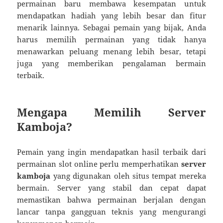
permainan baru membawa kesempatan untuk
mendapatkan hadiah yang lebih besar dan fitur
menarik lainnya. Sebagai pemain yang bijak, Anda
harus memilih permainan yang tidak hanya
menawarkan peluang menang lebih besar, tetapi
juga yang memberikan pengalaman bermain
terbaik.
Mengapa Memilih Server
Kamboja?
Pemain yang ingin mendapatkan hasil terbaik dari
permainan slot online perlu memperhatikan
server
kamboja
yang digunakan oleh situs tempat mereka
bermain. Server yang stabil dan cepat dapat
memastikan bahwa permainan berjalan dengan
lancar tanpa gangguan teknis yang mengurangi