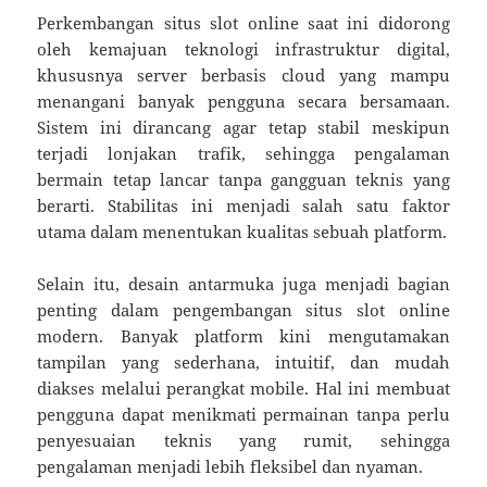
Perkembangan situs slot online saat ini didorong
oleh kemajuan teknologi infrastruktur digital,
khususnya server berbasis cloud yang mampu
menangani banyak pengguna secara bersamaan.
Sistem ini dirancang agar tetap stabil meskipun
terjadi lonjakan trafik, sehingga pengalaman
bermain tetap lancar tanpa gangguan teknis yang
berarti. Stabilitas ini menjadi salah satu faktor
utama dalam menentukan kualitas sebuah platform.
Selain itu, desain antarmuka juga menjadi bagian
penting dalam pengembangan situs slot online
modern. Banyak platform kini mengutamakan
tampilan yang sederhana, intuitif, dan mudah
diakses melalui perangkat mobile. Hal ini membuat
pengguna dapat menikmati permainan tanpa perlu
penyesuaian teknis yang rumit, sehingga
pengalaman menjadi lebih fleksibel dan nyaman.