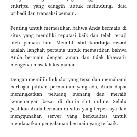
enkripsi yang canggih untuk melindungi data
pribadi dan transaksi pemain.
Penting untuk memastikan bahwa Anda bermain di
situs yang memiliki reputasi baik dan telah teruji
oleh pemain lain. Memilih
slot kamboja resmi
adalah langkah pertama untuk memastikan bahwa
Anda bermain dengan aman dan tidak khawatir
mengenai masalah keamanan.
Dengan memilih link slot yang tepat dan memahami
berbagai pilihan permainan yang ada, Anda dapat
meningkatkan peluang menang dan meraih
kemenangan besar di dunia slot online. Selalu
pastikan Anda bermain di situs yang terpercaya dan
menggunakan server yang berkualitas untuk
mendapatkan pengalaman bermain yang terbaik.