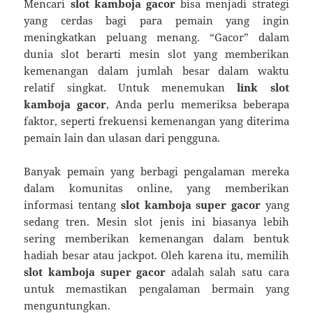
Mencari
slot kamboja gacor
bisa menjadi strategi
yang cerdas bagi para pemain yang ingin
meningkatkan peluang menang. “Gacor” dalam
dunia slot berarti mesin slot yang memberikan
kemenangan dalam jumlah besar dalam waktu
relatif singkat. Untuk menemukan
link slot
kamboja gacor
, Anda perlu memeriksa beberapa
faktor, seperti frekuensi kemenangan yang diterima
pemain lain dan ulasan dari pengguna.
Banyak pemain yang berbagi pengalaman mereka
dalam komunitas online, yang memberikan
informasi tentang
slot kamboja super gacor
yang
sedang tren. Mesin slot jenis ini biasanya lebih
sering memberikan kemenangan dalam bentuk
hadiah besar atau jackpot. Oleh karena itu, memilih
slot kamboja super gacor
adalah salah satu cara
untuk memastikan pengalaman bermain yang
menguntungkan.