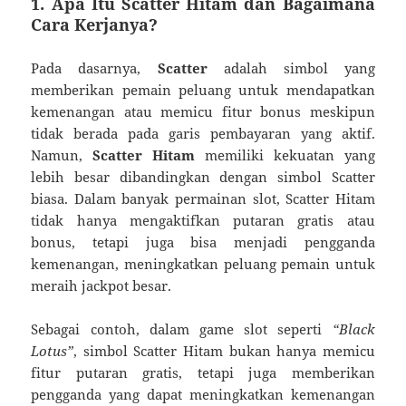
1.
Apa Itu Scatter Hitam dan Bagaimana
Cara Kerjanya?
Pada dasarnya,
Scatter
adalah simbol yang
memberikan pemain peluang untuk mendapatkan
kemenangan atau memicu fitur bonus meskipun
tidak berada pada garis pembayaran yang aktif.
Namun,
Scatter Hitam
memiliki kekuatan yang
lebih besar dibandingkan dengan simbol Scatter
biasa. Dalam banyak permainan slot, Scatter Hitam
tidak hanya mengaktifkan putaran gratis atau
bonus, tetapi juga bisa menjadi pengganda
kemenangan, meningkatkan peluang pemain untuk
meraih jackpot besar.
Sebagai contoh, dalam game slot seperti
“Black
Lotus”
, simbol Scatter Hitam bukan hanya memicu
fitur putaran gratis, tetapi juga memberikan
pengganda yang dapat meningkatkan kemenangan