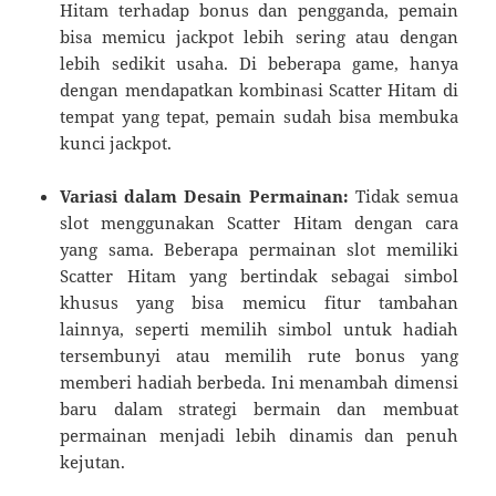
Hitam terhadap bonus dan pengganda, pemain
bisa memicu jackpot lebih sering atau dengan
lebih sedikit usaha. Di beberapa game, hanya
dengan mendapatkan kombinasi Scatter Hitam di
tempat yang tepat, pemain sudah bisa membuka
kunci jackpot.
Variasi dalam Desain Permainan:
Tidak semua
slot menggunakan Scatter Hitam dengan cara
yang sama. Beberapa permainan slot memiliki
Scatter Hitam yang bertindak sebagai simbol
khusus yang bisa memicu fitur tambahan
lainnya, seperti memilih simbol untuk hadiah
tersembunyi atau memilih rute bonus yang
memberi hadiah berbeda. Ini menambah dimensi
baru dalam strategi bermain dan membuat
permainan menjadi lebih dinamis dan penuh
kejutan.