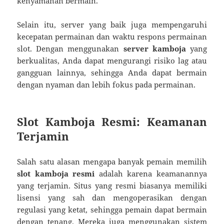
kenyamanan bermain.
Selain itu, server yang baik juga mempengaruhi
kecepatan permainan dan waktu respons permainan
slot. Dengan menggunakan
server kamboja
yang
berkualitas, Anda dapat mengurangi risiko lag atau
gangguan lainnya, sehingga Anda dapat bermain
dengan nyaman dan lebih fokus pada permainan.
Slot Kamboja Resmi: Keamanan
Terjamin
Salah satu alasan mengapa banyak pemain memilih
slot kamboja resmi
adalah karena keamanannya
yang terjamin. Situs yang resmi biasanya memiliki
lisensi yang sah dan mengoperasikan dengan
regulasi yang ketat, sehingga pemain dapat bermain
dengan tenang. Mereka juga menggunakan sistem