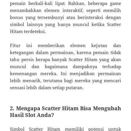
pemain berkali-kali lipat. Bahkan, beberapa game
menambahkan elemen interaktif, seperti memilih
bonus yang tersembunyi atau berinteraksi dengan
simbol lainnya yang hanya muncul ketika Scatter
Hitam terdeteksi.
Fitur ini memberikan elemen kejutan dan
ketegangan dalam permainan, karena pemain tidak
tahu persis berapa banyak Scatter Hitam yang akan
muncul dan bagaimana dampaknya terhadap
kemenangan mereka. Ini menjadikan permainan
lebih menarik, terutama bagi mereka yang mencari
sensasi lebih dalam setiap putaran.
2.
Mengapa Scatter Hitam Bisa Mengubah
Hasil Slot Anda?
Simbol Scatter Hitam memiliki potensi untuk