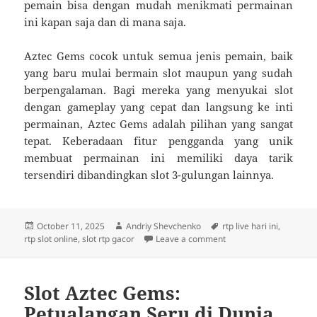
pemain bisa dengan mudah menikmati permainan
ini kapan saja dan di mana saja.
Aztec Gems cocok untuk semua jenis pemain, baik
yang baru mulai bermain slot maupun yang sudah
berpengalaman. Bagi mereka yang menyukai slot
dengan gameplay yang cepat dan langsung ke inti
permainan, Aztec Gems adalah pilihan yang sangat
tepat. Keberadaan fitur pengganda yang unik
membuat permainan ini memiliki daya tarik
tersendiri dibandingkan slot 3-gulungan lainnya.
Posted
Author
Tags
October 11, 2025
Andriy Shevchenko
rtp live hari ini
,
on
on Slot Aztec Gems: P
rtp slot online
,
slot rtp gacor
Leave a comment
Slot Aztec Gems:
Petualangan Seru di Dunia