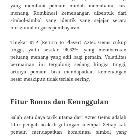
yang membuat pemain mudah memahami cara
menang. Kombinasi kemenangan dibentuk dari
simbol-simbol yang identik yang sejajar secara
horizontal di garis pembayaran.
Tingkat RTP (Return to Player) Aztec Gems cukup
tinggi, yaitu sekitar 96,52%, yang memberikan
peluang menang yang adil bagi pemain. Volatilitas
permainan ini tergolong sedang hingga tinggi,
artinya pemain bisa mendapatkan kemenangan
besar meskipun tidak terlalu sering.
Fitur Bonus dan Keunggulan
Salah satu daya tarik utama dari Aztec Gems adalah
fitur pengali acak di gulungan keempat. Setiap kali
pemain mendapatkan kombinasi simbol yang