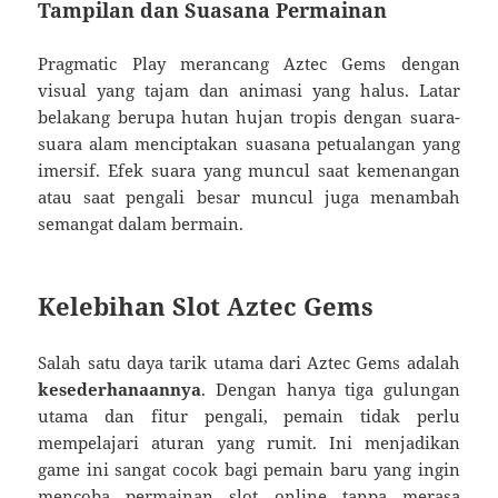
Tampilan dan Suasana Permainan
Pragmatic Play merancang Aztec Gems dengan
visual yang tajam dan animasi yang halus. Latar
belakang berupa hutan hujan tropis dengan suara-
suara alam menciptakan suasana petualangan yang
imersif. Efek suara yang muncul saat kemenangan
atau saat pengali besar muncul juga menambah
semangat dalam bermain.
Kelebihan Slot Aztec Gems
Salah satu daya tarik utama dari Aztec Gems adalah
kesederhanaannya
. Dengan hanya tiga gulungan
utama dan fitur pengali, pemain tidak perlu
mempelajari aturan yang rumit. Ini menjadikan
game ini sangat cocok bagi pemain baru yang ingin
mencoba permainan slot online tanpa merasa