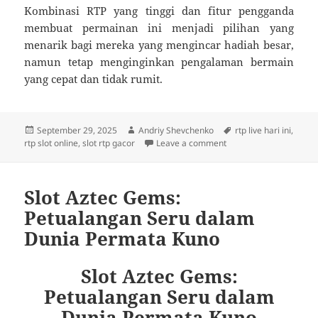
Kombinasi RTP yang tinggi dan fitur pengganda
membuat permainan ini menjadi pilihan yang
menarik bagi mereka yang mengincar hadiah besar,
namun tetap menginginkan pengalaman bermain
yang cepat dan tidak rumit.
Posted
Author
Tags
September 29, 2025
Andriy Shevchenko
rtp live hari ini
,
on
on Slot Aztec Gems: P
rtp slot online
,
slot rtp gacor
Leave a comment
Slot Aztec Gems:
Petualangan Seru dalam
Dunia Permata Kuno
Slot Aztec Gems:
Petualangan Seru dalam
Dunia Permata Kuno