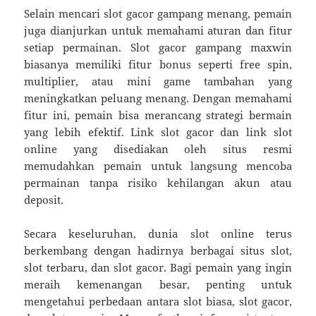
Selain mencari slot gacor gampang menang, pemain
juga dianjurkan untuk memahami aturan dan fitur
setiap permainan. Slot gacor gampang maxwin
biasanya memiliki fitur bonus seperti free spin,
multiplier, atau mini game tambahan yang
meningkatkan peluang menang. Dengan memahami
fitur ini, pemain bisa merancang strategi bermain
yang lebih efektif. Link slot gacor dan link slot
online yang disediakan oleh situs resmi
memudahkan pemain untuk langsung mencoba
permainan tanpa risiko kehilangan akun atau
deposit.
Secara keseluruhan, dunia slot online terus
berkembang dengan hadirnya berbagai situs slot,
slot terbaru, dan slot gacor. Bagi pemain yang ingin
meraih kemenangan besar, penting untuk
mengetahui perbedaan antara slot biasa, slot gacor,