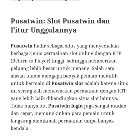
Pusatwin: Slot Pusatwin dan
Fitur Unggulannya
Pusatwin
hadir sebagai situs yang menyediakan
berbagai jenis permainan slot online dengan RTP
(Return to Player) tinggi, sehingga memberikan
peluang lebih besar untuk menang. Salah satu
alasan utama mengapa banyak pemain memilih
untuk bermain di
Pusatwin slot
adalah karena situs
ini sering kali menawarkan permainan dengan RTP
yang lebih baik dibandingkan situs slot lainnya.
Tidak hanya itu,
Pusatwin login
juga sangat mudah
dan cepat, memungkinkan para pemain untuk
langsung menikmati permainan tanpa banyak
kendala.