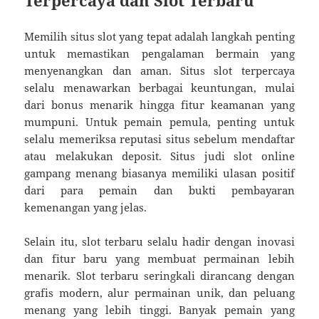
Terpercaya dan Slot Terbaru
Memilih situs slot yang tepat adalah langkah penting
untuk memastikan pengalaman bermain yang
menyenangkan dan aman. Situs slot terpercaya
selalu menawarkan berbagai keuntungan, mulai
dari bonus menarik hingga fitur keamanan yang
mumpuni. Untuk pemain pemula, penting untuk
selalu memeriksa reputasi situs sebelum mendaftar
atau melakukan deposit. Situs judi slot online
gampang menang biasanya memiliki ulasan positif
dari para pemain dan bukti pembayaran
kemenangan yang jelas.
Selain itu, slot terbaru selalu hadir dengan inovasi
dan fitur baru yang membuat permainan lebih
menarik. Slot terbaru seringkali dirancang dengan
grafis modern, alur permainan unik, dan peluang
menang yang lebih tinggi. Banyak pemain yang