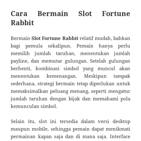
Cara Bermain Slot Fortune
Rabbit
Bermain
Slot Fortune Rabbit
relatif mudah, bahkan
bagi pemula sekalipun. Pemain hanya perlu
memilih jumlah taruhan, menentukan jumlah
payline, dan memutar gulungan. Setelah gulungan
berhenti, kombinasi simbol yang muncul akan
menentukan kemenangan. Meskipun tampak
sederhana, strategi bermain tetap diperlukan untuk
memaksimalkan peluang menang, seperti mengatur
jumlah taruhan dengan bijak dan memahami pola
kemunculan simbol.
Selain itu, slot ini tersedia dalam versi desktop
maupun mobile, sehingga pemain dapat menikmati
permainan kapan saja dan di mana saja. Interface