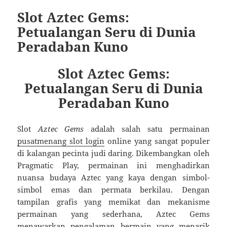
Slot Aztec Gems:
Petualangan Seru di Dunia
Peradaban Kuno
Slot Aztec Gems:
Petualangan Seru di Dunia
Peradaban Kuno
Slot
Aztec Gems
adalah salah satu permainan
pusatmenang slot login
online yang sangat populer
di kalangan pecinta judi daring. Dikembangkan oleh
Pragmatic Play, permainan ini menghadirkan
nuansa budaya Aztec yang kaya dengan simbol-
simbol emas dan permata berkilau. Dengan
tampilan grafis yang memikat dan mekanisme
permainan yang sederhana, Aztec Gems
menawarkan pengalaman bermain yang menarik