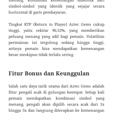
simbol-simbol yang identik yang sejajar secara
horizontal di garis pembayaran.
Tingkat RTP (Return to Player) Aztec Gems cukup
tinggi, yaitu sekitar 96,52%, yang memberikan
peluang menang yang adil bagi pemain. Volatilitas
permainan ini tergolong sedang hingga tinggi,
artinya pemain bisa mendapatkan kemenangan
besar meskipun tidak terlalu sering.
Fitur Bonus dan Keunggulan
Salah satu daya tarik utama dari Aztec Gems adalah
fitur pengali acak di gulungan keempat. Setiap kali
pemain mendapatkan kombinasi simbol yang
menang, pengali akan dipilih secara acak dari 1x
hingga 5x dan langsung diterapkan ke kemenangan