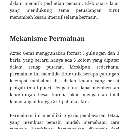
dalam menarik perhatian pemain. Efek suara latar
yang mendukung tema petualangan turut
menambah kesan imersif selama bermain.
Mekanisme Permainan
Aztec Gems menggunakan format 3 gulungan dan 3
baris, yang berarti hanya ada 3 kolom yang diputar
dalam setiap putaran. Meskipun sederhana,
permainan ini memiliki fitur unik berupa gulungan
keempat tambahan di sebelah kanan yang berisi
pengali (multiplier). Pengali ini dapat memberikan
keuntungan besar karena akan mengalikan total
kemenangan hingga 5x lipat jika aktif.
Permainan ini memiliki 5 garis pembayaran tetap,
yang membuat pemain mudah memahami cara
menang. Kombinasi kemenangan dibentuk dari