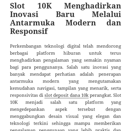
Slot 10K Menghadirkan
Inovasi Baru Melalui
Antarmuka Modern dan
Responsif
Perkembangan teknologi digital telah mendorong
berbagai platform hiburan untuk terus
menghadirkan pengalaman yang semakin nyaman
bagi para penggunanya. Salah satu inovasi yang
banyak mendapat perhatian adalah penerapan
antarmuka modern yang mengutamakan
kemudahan navigasi, tampilan yang menarik, serta
responsivitas di
slot deposit dana 10k
perangkat. Slot
10K menjadi salah satu platform yang
mengedepankan aspek tersebut dengan
menggabungkan desain visual yang elegan dan
teknologi terkini sehingga mampu memberikan
pengalaman penggunaan yang lebih praktis dan