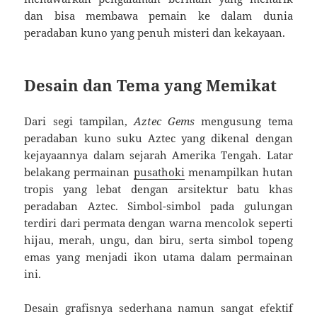
dan bisa membawa pemain ke dalam dunia
peradaban kuno yang penuh misteri dan kekayaan.
Desain dan Tema yang Memikat
Dari segi tampilan,
Aztec Gems
mengusung tema
peradaban kuno suku Aztec yang dikenal dengan
kejayaannya dalam sejarah Amerika Tengah. Latar
belakang permainan
pusathoki
menampilkan hutan
tropis yang lebat dengan arsitektur batu khas
peradaban Aztec. Simbol-simbol pada gulungan
terdiri dari permata dengan warna mencolok seperti
hijau, merah, ungu, dan biru, serta simbol topeng
emas yang menjadi ikon utama dalam permainan
ini.
Desain grafisnya sederhana namun sangat efektif