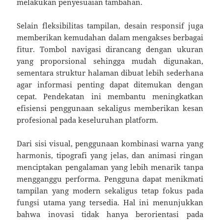
melakukan penyesuaian tambahan.
Selain fleksibilitas tampilan, desain responsif juga
memberikan kemudahan dalam mengakses berbagai
fitur. Tombol navigasi dirancang dengan ukuran
yang proporsional sehingga mudah digunakan,
sementara struktur halaman dibuat lebih sederhana
agar informasi penting dapat ditemukan dengan
cepat. Pendekatan ini membantu meningkatkan
efisiensi penggunaan sekaligus memberikan kesan
profesional pada keseluruhan platform.
Dari sisi visual, penggunaan kombinasi warna yang
harmonis, tipografi yang jelas, dan animasi ringan
menciptakan pengalaman yang lebih menarik tanpa
mengganggu performa. Pengguna dapat menikmati
tampilan yang modern sekaligus tetap fokus pada
fungsi utama yang tersedia. Hal ini menunjukkan
bahwa inovasi tidak hanya berorientasi pada