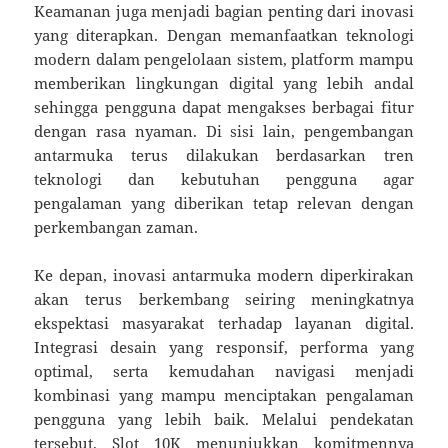
Keamanan juga menjadi bagian penting dari inovasi
yang diterapkan. Dengan memanfaatkan teknologi
modern dalam pengelolaan sistem, platform mampu
memberikan lingkungan digital yang lebih andal
sehingga pengguna dapat mengakses berbagai fitur
dengan rasa nyaman. Di sisi lain, pengembangan
antarmuka terus dilakukan berdasarkan tren
teknologi dan kebutuhan pengguna agar
pengalaman yang diberikan tetap relevan dengan
perkembangan zaman.
Ke depan, inovasi antarmuka modern diperkirakan
akan terus berkembang seiring meningkatnya
ekspektasi masyarakat terhadap layanan digital.
Integrasi desain yang responsif, performa yang
optimal, serta kemudahan navigasi menjadi
kombinasi yang mampu menciptakan pengalaman
pengguna yang lebih baik. Melalui pendekatan
tersebut, Slot 10K menunjukkan komitmennya