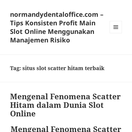
normandydentaloffice.com –
Tips Konsisten Profit Main
Slot Online Menggunakan
MENU
Manajemen Risiko
AND
WIDGETS
Tag:
situs slot scatter hitam terbaik
Mengenal Fenomena Scatter
Hitam dalam Dunia Slot
Online
Mengenal Fenomena Scatter