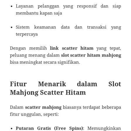
Layanan pelanggan yang responsif dan siap
membantu kapan saja
Sistem keamanan data dan transaksi yang
terpercaya
Dengan memilih
link scatter hitam
yang tepat,
peluang menang dalam
slot scatter hitam mahjong
bisa meningkat secara signifikan.
Fitur Menarik dalam Slot
Mahjong Scatter Hitam
Dalam
scatter mahjong
biasanya terdapat beberapa
fitur unggulan, seperti:
Putaran Gratis (Free Spins)
: Memungkinkan