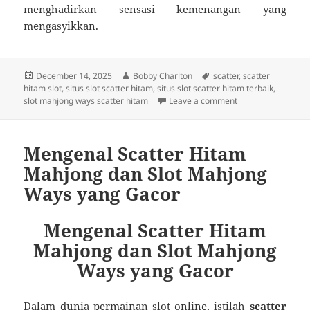
menghadirkan sensasi kemenangan yang
mengasyikkan.
Posted
Author
Tags
December 14, 2025
Bobby Charlton
scatter
,
scatter
on
hitam slot
,
situs slot scatter hitam
,
situs slot scatter hitam terbaik
,
on Mengenal Fenom
slot mahjong ways scatter hitam
Leave a comment
Mengenal Scatter Hitam
Mahjong dan Slot Mahjong
Ways yang Gacor
Mengenal Scatter Hitam
Mahjong dan Slot Mahjong
Ways yang Gacor
Dalam dunia permainan slot online, istilah
scatter