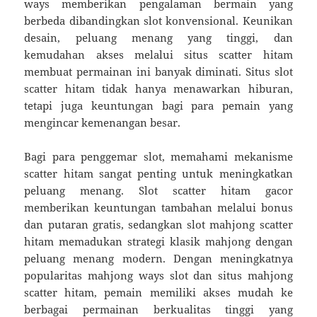
ways memberikan pengalaman bermain yang
berbeda dibandingkan slot konvensional. Keunikan
desain, peluang menang yang tinggi, dan
kemudahan akses melalui situs scatter hitam
membuat permainan ini banyak diminati. Situs slot
scatter hitam tidak hanya menawarkan hiburan,
tetapi juga keuntungan bagi para pemain yang
mengincar kemenangan besar.
Bagi para penggemar slot, memahami mekanisme
scatter hitam sangat penting untuk meningkatkan
peluang menang. Slot scatter hitam gacor
memberikan keuntungan tambahan melalui bonus
dan putaran gratis, sedangkan slot mahjong scatter
hitam memadukan strategi klasik mahjong dengan
peluang menang modern. Dengan meningkatnya
popularitas mahjong ways slot dan situs mahjong
scatter hitam, pemain memiliki akses mudah ke
berbagai permainan berkualitas tinggi yang