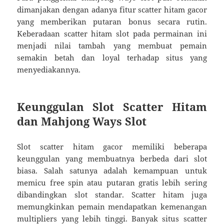
dimanjakan dengan adanya fitur scatter hitam gacor
yang memberikan putaran bonus secara rutin.
Keberadaan scatter hitam slot pada permainan ini
menjadi nilai tambah yang membuat pemain
semakin betah dan loyal terhadap situs yang
menyediakannya.
Keunggulan Slot Scatter Hitam
dan Mahjong Ways Slot
Slot scatter hitam gacor memiliki beberapa
keunggulan yang membuatnya berbeda dari slot
biasa. Salah satunya adalah kemampuan untuk
memicu free spin atau putaran gratis lebih sering
dibandingkan slot standar. Scatter hitam juga
memungkinkan pemain mendapatkan kemenangan
multipliers yang lebih tinggi. Banyak situs scatter