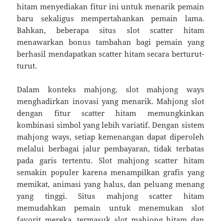
hitam menyediakan fitur ini untuk menarik pemain
baru sekaligus mempertahankan pemain lama.
Bahkan, beberapa situs slot scatter hitam
menawarkan bonus tambahan bagi pemain yang
berhasil mendapatkan scatter hitam secara berturut-
turut.
Dalam konteks mahjong, slot mahjong ways
menghadirkan inovasi yang menarik. Mahjong slot
dengan fitur scatter hitam memungkinkan
kombinasi simbol yang lebih variatif. Dengan sistem
mahjong ways, setiap kemenangan dapat diperoleh
melalui berbagai jalur pembayaran, tidak terbatas
pada garis tertentu. Slot mahjong scatter hitam
semakin populer karena menampilkan grafis yang
memikat, animasi yang halus, dan peluang menang
yang tinggi. Situs mahjong scatter hitam
memudahkan pemain untuk menemukan slot
favorit mereka, termasuk slot mahjong hitam dan