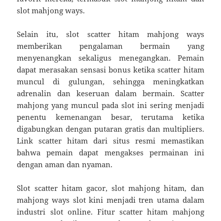
slot mahjong ways.
Selain itu, slot scatter hitam mahjong ways
memberikan pengalaman bermain yang
menyenangkan sekaligus menegangkan. Pemain
dapat merasakan sensasi bonus ketika scatter hitam
muncul di gulungan, sehingga meningkatkan
adrenalin dan keseruan dalam bermain. Scatter
mahjong yang muncul pada slot ini sering menjadi
penentu kemenangan besar, terutama ketika
digabungkan dengan putaran gratis dan multipliers.
Link scatter hitam dari situs resmi memastikan
bahwa pemain dapat mengakses permainan ini
dengan aman dan nyaman.
Slot scatter hitam gacor, slot mahjong hitam, dan
mahjong ways slot kini menjadi tren utama dalam
industri slot online. Fitur scatter hitam mahjong