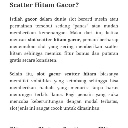
Scatter Hitam Gacor?
Istilah
gacor
dalam dunia slot berarti mesin atau
permainan tersebut sedang “panas” atau mudah
memberikan kemenangan. Maka dari itu, ketika
mencari
slot scatter hitam gacor
, pemain berharap
menemukan slot yang sering memberikan scatter
hitam sehingga memicu fitur bonus dan putaran
gratis secara konsisten.
Selain itu,
slot gacor scatter hitam
biasanya
memiliki volatilitas yang seimbang sehingga bisa
memberikan hadiah yang menarik tanpa harus
menunggu terlalu lama. Bagi pemain yang suka
mencoba keberuntungan dengan modal terbatas,
slot jenis ini sangat cocok untuk dimainkan.