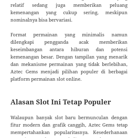
relatif sedang juga memberikan peluang
kemenangan yang cukup sering, meskipun
nominalnya bisa bervariasi.
Format permainan yang minimalis namun
dilengkapi pengganda acak memberikan
keseimbangan antara hiburan dan potensi
kemenangan besar. Dengan tampilan yang menarik
dan mekanisme permainan yang tidak berlebihan,
Aztec Gems menjadi pilihan populer di berbagai
platform permainan slot online.
Alasan Slot Ini Tetap Populer
Walaupun banyak slot baru bermunculan dengan
fitur modern dan grafik canggih, Aztec Gems tetap
mempertahankan popularitasnya. Kesederhanaan