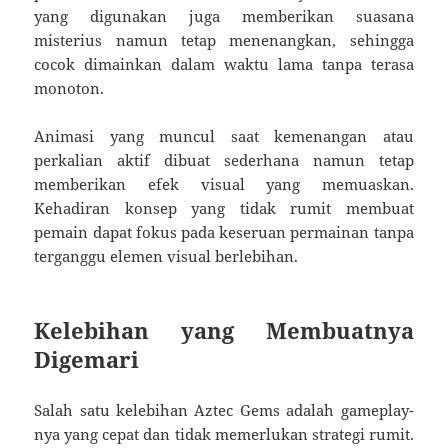
yang digunakan juga memberikan suasana
misterius namun tetap menenangkan, sehingga
cocok dimainkan dalam waktu lama tanpa terasa
monoton.
Animasi yang muncul saat kemenangan atau
perkalian aktif dibuat sederhana namun tetap
memberikan efek visual yang memuaskan.
Kehadiran konsep yang tidak rumit membuat
pemain dapat fokus pada keseruan permainan tanpa
terganggu elemen visual berlebihan.
Kelebihan yang Membuatnya
Digemari
Salah satu kelebihan Aztec Gems adalah gameplay-
nya yang cepat dan tidak memerlukan strategi rumit.