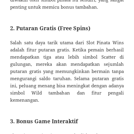
penting untuk memicu bonus tambahan.
2. Putaran Gratis (Free Spins)
Salah satu daya tarik utama dari Slot Pinata Wins
adalah fitur putaran gratis. Ketika pemain berhasil
mendapatkan tiga atau lebih simbol Scatter di
gulungan, mereka akan mendapatkan sejumlah
putaran gratis yang memungkinkan bermain tanpa
mengurangi saldo taruhan. Selama putaran gratis
ini, peluang menang bisa meningkat dengan adanya
simbol Wild tambahan dan fitur pengali
kemenangan.
3. Bonus Game Interaktif