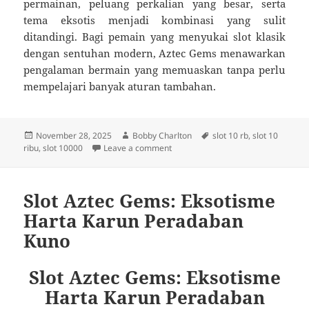
permainan, peluang perkalian yang besar, serta
tema eksotis menjadi kombinasi yang sulit
ditandingi. Bagi pemain yang menyukai slot klasik
dengan sentuhan modern, Aztec Gems menawarkan
pengalaman bermain yang memuaskan tanpa perlu
mempelajari banyak aturan tambahan.
Posted
Author
Tags
November 28, 2025
Bobby Charlton
slot 10 rb
,
slot 10
on
on Slot Aztec Gems: Eksotisme Har
ribu
,
slot 10000
Leave a comment
Slot Aztec Gems: Eksotisme
Harta Karun Peradaban
Kuno
Slot
Aztec Gems
: Eksotisme
Harta Karun Peradaban