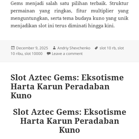
Gems menjadi salah satu pilihan terbaik. Struktur
permainan yang ringkas, fitur multiplier yang
menguntungkan, serta tema budaya kuno yang unik
menjadikan slot ini terus diminati hingga kini.
Posted
Author
Tags
December 9, 2025
Andriy Shevchenko
slot 10 rb
,
slot
on
on Slot Aztec Gems: Pesona Slo
10 ribu
,
slot 10000
Leave a comment
Slot Aztec Gems: Eksotisme
Harta Karun Peradaban
Kuno
Slot
Aztec Gems
: Eksotisme
Harta Karun Peradaban
Kuno