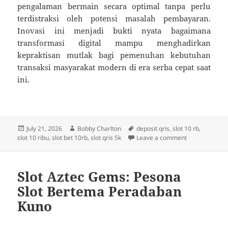
pengalaman bermain secara optimal tanpa perlu
terdistraksi oleh potensi masalah pembayaran.
Inovasi ini menjadi bukti nyata bagaimana
transformasi digital mampu menghadirkan
kepraktisan mutlak bagi pemenuhan kebutuhan
transaksi masyarakat modern di era serba cepat saat
ini.
Posted
Author
Tags
July 21, 2026
Bobby Charlton
deposit qris
,
slot 10 rb
,
on
on Situs Slot 
slot 10 ribu
,
slot bet 10rb
,
slot qris 5k
Leave a comment
Slot Aztec Gems: Pesona
Slot Bertema Peradaban
Kuno