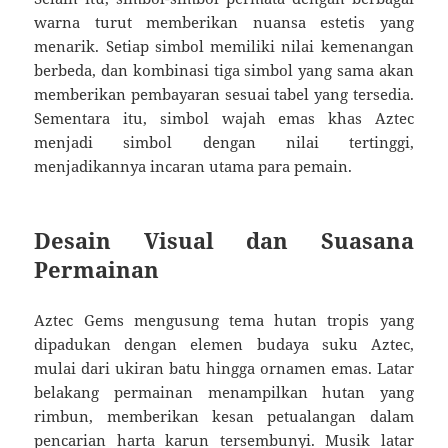
warna turut memberikan nuansa estetis yang
menarik. Setiap simbol memiliki nilai kemenangan
berbeda, dan kombinasi tiga simbol yang sama akan
memberikan pembayaran sesuai tabel yang tersedia.
Sementara itu, simbol wajah emas khas Aztec
menjadi simbol dengan nilai tertinggi,
menjadikannya incaran utama para pemain.
Desain Visual dan Suasana
Permainan
Aztec Gems mengusung tema hutan tropis yang
dipadukan dengan elemen budaya suku Aztec,
mulai dari ukiran batu hingga ornamen emas. Latar
belakang permainan menampilkan hutan yang
rimbun, memberikan kesan petualangan dalam
pencarian harta karun tersembunyi. Musik latar