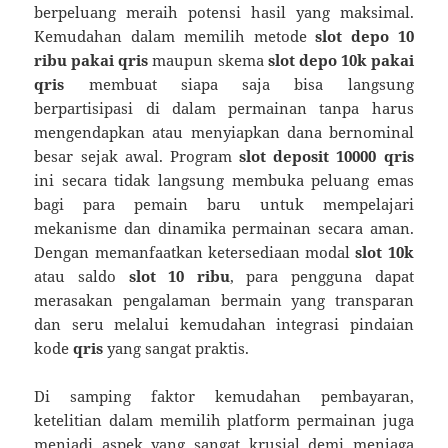
berpeluang meraih potensi hasil yang maksimal.
Kemudahan dalam memilih metode
slot depo 10
ribu pakai qris
maupun skema
slot depo 10k pakai
qris
membuat siapa saja bisa langsung
berpartisipasi di dalam permainan tanpa harus
mengendapkan atau menyiapkan dana bernominal
besar sejak awal. Program
slot deposit 10000 qris
ini secara tidak langsung membuka peluang emas
bagi para pemain baru untuk mempelajari
mekanisme dan dinamika permainan secara aman.
Dengan memanfaatkan ketersediaan modal
slot 10k
atau saldo
slot 10 ribu
, para pengguna dapat
merasakan pengalaman bermain yang transparan
dan seru melalui kemudahan integrasi pindaian
kode
qris
yang sangat praktis.
Di samping faktor kemudahan pembayaran,
ketelitian dalam memilih platform permainan juga
menjadi aspek yang sangat krusial demi menjaga