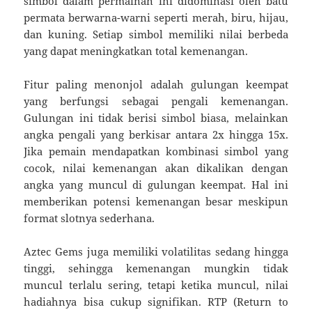
simbol dalam permainan ini didominasi oleh batu
permata berwarna-warni seperti merah, biru, hijau,
dan kuning. Setiap simbol memiliki nilai berbeda
yang dapat meningkatkan total kemenangan.
Fitur paling menonjol adalah gulungan keempat
yang berfungsi sebagai pengali kemenangan.
Gulungan ini tidak berisi simbol biasa, melainkan
angka pengali yang berkisar antara 2x hingga 15x.
Jika pemain mendapatkan kombinasi simbol yang
cocok, nilai kemenangan akan dikalikan dengan
angka yang muncul di gulungan keempat. Hal ini
memberikan potensi kemenangan besar meskipun
format slotnya sederhana.
Aztec Gems juga memiliki volatilitas sedang hingga
tinggi, sehingga kemenangan mungkin tidak
muncul terlalu sering, tetapi ketika muncul, nilai
hadiahnya bisa cukup signifikan. RTP (Return to