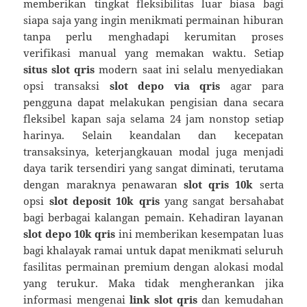
memberikan tingkat fleksibilitas luar biasa bagi
siapa saja yang ingin menikmati permainan hiburan
tanpa perlu menghadapi kerumitan proses
verifikasi manual yang memakan waktu. Setiap
situs slot qris
modern saat ini selalu menyediakan
opsi transaksi
slot depo via qris
agar para
pengguna dapat melakukan pengisian dana secara
fleksibel kapan saja selama 24 jam nonstop setiap
harinya. Selain keandalan dan kecepatan
transaksinya, keterjangkauan modal juga menjadi
daya tarik tersendiri yang sangat diminati, terutama
dengan maraknya penawaran
slot qris 10k
serta
opsi
slot deposit 10k qris
yang sangat bersahabat
bagi berbagai kalangan pemain. Kehadiran layanan
slot depo 10k qris
ini memberikan kesempatan luas
bagi khalayak ramai untuk dapat menikmati seluruh
fasilitas permainan premium dengan alokasi modal
yang terukur. Maka tidak mengherankan jika
informasi mengenai
link slot qris
dan kemudahan