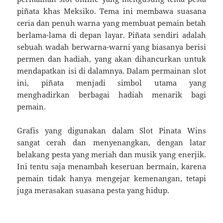
piñata khas Meksiko. Tema ini membawa suasana
ceria dan penuh warna yang membuat pemain betah
berlama-lama di depan layar. Piñata sendiri adalah
sebuah wadah berwarna-warni yang biasanya berisi
permen dan hadiah, yang akan dihancurkan untuk
mendapatkan isi di dalamnya. Dalam permainan slot
ini, piñata menjadi simbol utama yang
menghadirkan berbagai hadiah menarik bagi
pemain.
Grafis yang digunakan dalam Slot Pinata Wins
sangat cerah dan menyenangkan, dengan latar
belakang pesta yang meriah dan musik yang enerjik.
Ini tentu saja menambah keseruan bermain, karena
pemain tidak hanya mengejar kemenangan, tetapi
juga merasakan suasana pesta yang hidup.