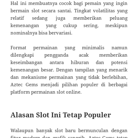
Hal ini membuatnya cocok bagi pemain yang ingin
bermain slot secara santai. Tingkat volatilitas yang
relatif sedang juga memberikan peluang
kemenangan yang cukup sering, meskipun
nominalnya bisa bervariasi.
Format permainan yang minimalis namun
dilengkapi pengganda acak memberikan
keseimbangan antara hiburan dan potensi
kemenangan besar. Dengan tampilan yang menarik
dan mekanisme permainan yang tidak berlebihan,
Aztec Gems menjadi pilihan populer di berbagai
platform permainan slot online.
Alasan Slot Ini Tetap Populer
Walaupun banyak slot baru bermunculan dengan
fitur modern dan grafik canggih, Aztec Gems tetap