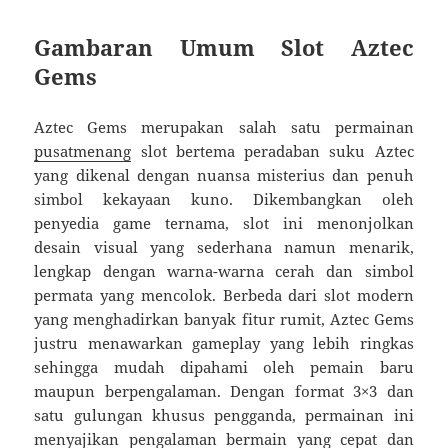
Gambaran Umum Slot Aztec
Gems
Aztec Gems merupakan salah satu permainan
pusatmenang
slot bertema peradaban suku Aztec
yang dikenal dengan nuansa misterius dan penuh
simbol kekayaan kuno. Dikembangkan oleh
penyedia game ternama, slot ini menonjolkan
desain visual yang sederhana namun menarik,
lengkap dengan warna-warna cerah dan simbol
permata yang mencolok. Berbeda dari slot modern
yang menghadirkan banyak fitur rumit, Aztec Gems
justru menawarkan gameplay yang lebih ringkas
sehingga mudah dipahami oleh pemain baru
maupun berpengalaman. Dengan format 3×3 dan
satu gulungan khusus pengganda, permainan ini
menyajikan pengalaman bermain yang cepat dan