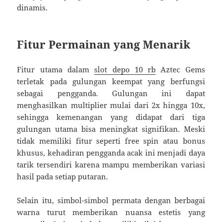
dinamis.
Fitur Permainan yang Menarik
Fitur utama dalam
slot depo 10 rb
Aztec Gems
terletak pada gulungan keempat yang berfungsi
sebagai pengganda. Gulungan ini dapat
menghasilkan multiplier mulai dari 2x hingga 10x,
sehingga kemenangan yang didapat dari tiga
gulungan utama bisa meningkat signifikan. Meski
tidak memiliki fitur seperti free spin atau bonus
khusus, kehadiran pengganda acak ini menjadi daya
tarik tersendiri karena mampu memberikan variasi
hasil pada setiap putaran.
Selain itu, simbol-simbol permata dengan berbagai
warna turut memberikan nuansa estetis yang