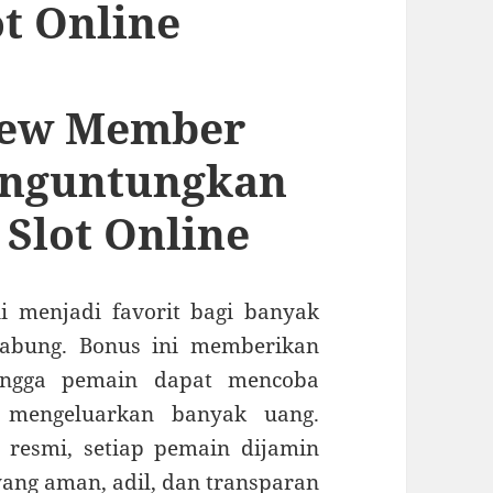
t Online
New Member
enguntungkan
Slot Online
 menjadi favorit bagi banyak
gabung. Bonus ini memberikan
ingga pemain dapat mencoba
 mengeluarkan banyak uang.
i resmi, setiap pemain dijamin
ng aman, adil, dan transparan