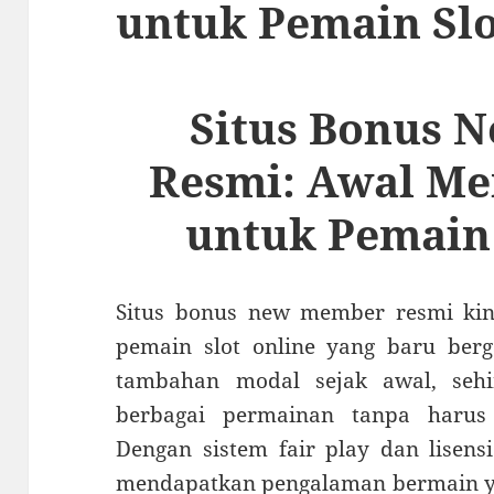
untuk Pemain Slo
Situs Bonus 
Resmi: Awal M
untuk Pemain 
Situs bonus new member resmi kini
pemain slot online yang baru ber
tambahan modal sejak awal, seh
berbagai permainan tanpa harus
Dengan sistem fair play dan lisens
mendapatkan pengalaman bermain ya