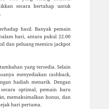
aikkan secara bertahap untuk
.
erhadap hasil. Banyak pemain
alam hari, antara pukul 22.00
abil dan peluang memicu jackpot
 tambahan yang tersedia. Selain
asanya menyediakan cashback,
engan hadiah menarik. Dengan
secara optimal, pemain baru
in, memaksimalkan bonus, dan
ejak hari pertama.