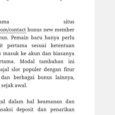
utama situs
com/contact
bonus new member
nus. Pemain baru hanya perlu
t pertama sesuai ketentuan
is masuk ke akun dan biasanya
rtama. Modal tambahan ini
al slot populer dengan fitur
 dan berbagai bonus lainnya,
 sejak awal.
nggul dalam hal keamanan dan
saksi deposit dan penarikan