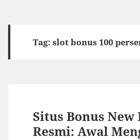
m
Tag:
slot bonus 100 perse
Situs Bonus New
Resmi: Awal Me