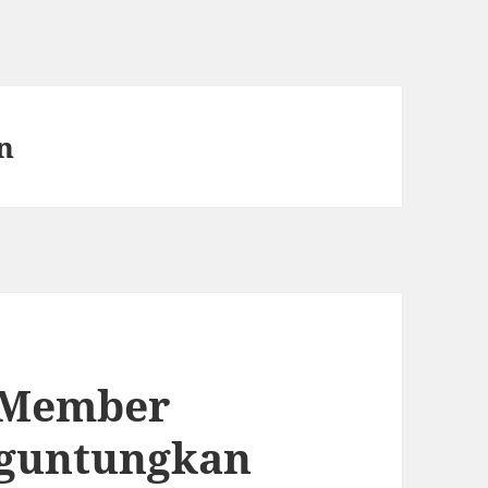
n
 Member
nguntungkan