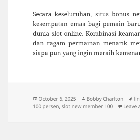
Secara keseluruhan, situs bonus
kesempatan emas bagi pemain baru
dunia slot online. Kombinasi keaman
dan ragam permainan menarik menj
siapa pun yang ingin meraih kemena
Posted
Author
Ta
October 6, 2025
Bobby Charlton
li
on
100 persen
,
slot new member 100
Leave