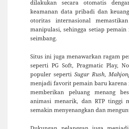
dilakukan secara otomatis denga
keamanan data pribadi dan keuanga
otoritas internasional memastik
manipulasi, sehingga setiap pemain
seimbang.
Situs ini juga menawarkan ragam pe
seperti PG Soft, Pragmatic Play, No
populer seperti
Sugar Rush
,
Mahjon
menjadi favorit pemain baru karena
memberikan peluang menang besar
animasi menarik, dan RTP tinggi
semakin menyenangkan dan mengun
Dukungan pelanggan juga menjadi