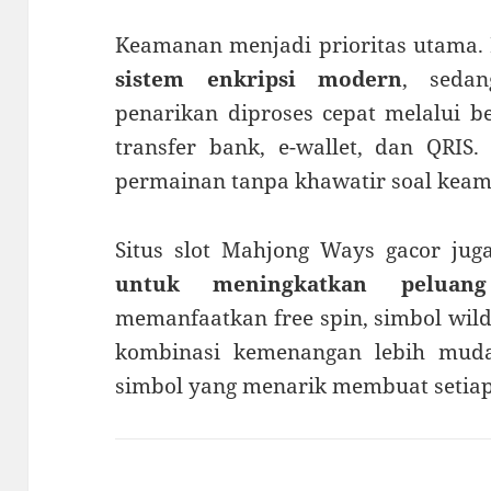
Keamanan menjadi prioritas utama. 
sistem enkripsi modern
, sedan
penarikan diproses cepat melalui b
transfer bank, e-wallet, dan QRIS
permainan tanpa khawatir soal kea
Situs slot Mahjong Ways gacor ju
untuk meningkatkan peluan
memanfaatkan free spin, simbol wil
kombinasi kemenangan lebih muda
simbol yang menarik membuat setia