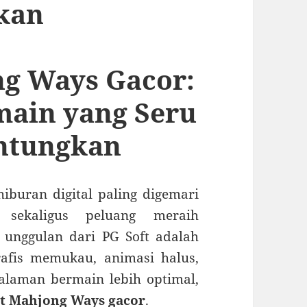
kan
ng Ways Gacor:
ain yang Seru
ntungkan
hiburan digital paling digemari
 sekaligus peluang meraih
 unggulan dari PG Soft adalah
rafis memukau, animasi halus,
alaman bermain lebih optimal,
lot Mahjong Ways gacor
.