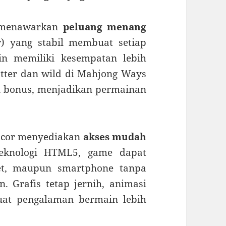
 menawarkan
peluang menang
r) yang stabil membuat setiap
in memiliki kesempatan lebih
atter dan wild di Mahjong Ways
 bonus, menjadikan permainan
 gacor menyediakan
akses mudah
eknologi HTML5, game dapat
let, maupun smartphone tanpa
 Grafis tetap jernih, animasi
uat pengalaman bermain lebih