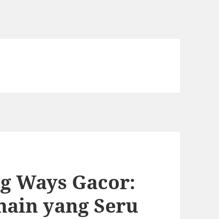
ng Ways Gacor:
ain yang Seru