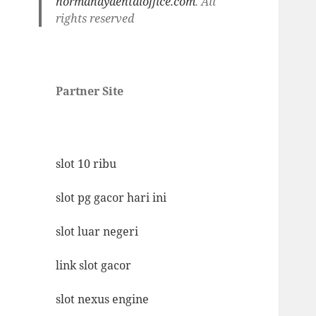
normandydentaloffice.com
. All
rights reserved
Partner Site
slot 10 ribu
slot pg gacor hari ini
slot luar negeri
link slot gacor
slot nexus engine