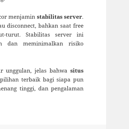
gacor menjamin
stabilitas server
.
au disconnect, bahkan saat free
-turut. Stabilitas server ini
n dan meminimalkan risiko
r unggulan, jelas bahwa
situs
ilihan terbaik bagi siapa pun
menang tinggi, dan pengalaman