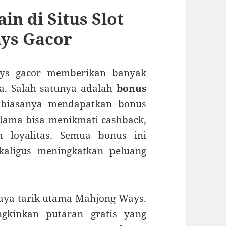
n di Situs Slot
ys Gacor
ays gacor memberikan banyak
a. Salah satunya adalah
bonus
 biasanya mendapatkan bonus
lama bisa menikmati cashback,
 loyalitas. Semua bonus ini
aligus meningkatkan peluang
 daya tarik utama Mahjong Ways.
gkinkan putaran gratis yang