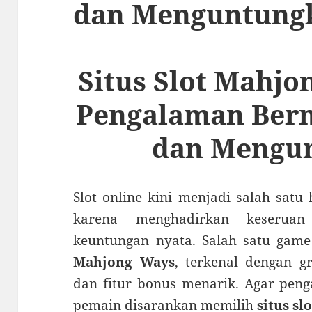
dan Menguntung
Situs Slot Mahjo
Pengalaman Berm
dan Mengu
Slot online kini menjadi salah satu 
karena menghadirkan keseruan
keuntungan nyata. Salah satu game
Mahjong Ways
, terkenal dengan g
dan fitur bonus menarik. Agar peng
pemain disarankan memilih
situs s