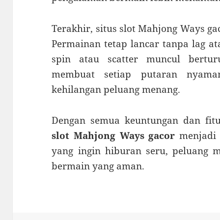
Terakhir, situs slot Mahjong Ways 
Permainan tetap lancar tanpa lag at
spin atau scatter muncul berturut
membuat setiap putaran nyama
kehilangan peluang menang.
Dengan semua keuntungan dan fitu
slot Mahjong Ways gacor
menjadi p
yang ingin hiburan seru, peluang 
bermain yang aman.