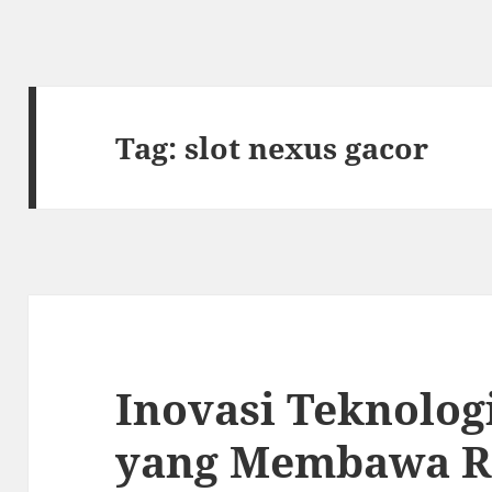
m
Tag:
slot nexus gacor
Inovasi Teknolog
yang Membawa R