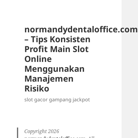
normandydentaloffice.co
– Tips Konsisten
Profit Main Slot
Online
Menggunakan
Manajemen
Risiko
slot gacor gampang jackpot
Copyright 2026