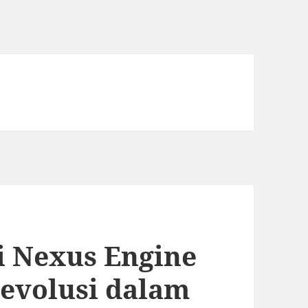
i Nexus Engine
evolusi dalam