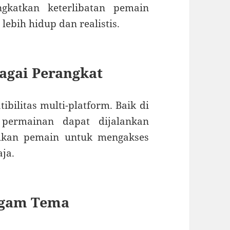
ngkatkan keterlibatan pemain
ebih hidup dan realistis.
agai Perangkat
ilitas multi-platform. Baik di
 permainan dapat dijalankan
hkan pemain untuk mengakses
aja.
ragam Tema