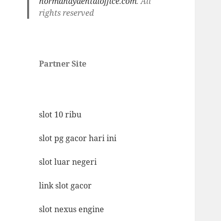
normandydentaloffice.com
. All
rights reserved
Partner Site
slot 10 ribu
slot pg gacor hari ini
slot luar negeri
link slot gacor
slot nexus engine