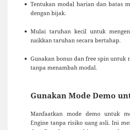
Tentukan modal harian dan batas m
dengan bijak.
Mulai taruhan kecil untuk menge
naikkan taruhan secara bertahap.
Gunakan bonus dan free spin untuk
tanpa menambah modal.
Gunakan Mode Demo unt
Manfaatkan mode demo untuk me
Engine tanpa risiko uang asli. In