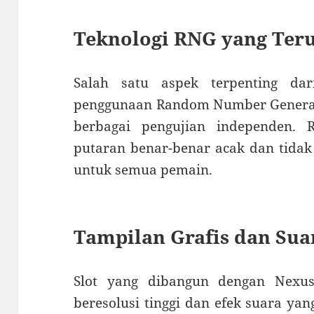
Teknologi RNG yang Teru
Salah satu aspek terpenting da
penggunaan Random Number Generat
berbagai pengujian independen. 
putaran benar-benar acak dan tidak 
untuk semua pemain.
Tampilan Grafis dan Suar
Slot yang dibangun dengan Nexus
beresolusi tinggi dan efek suara ya