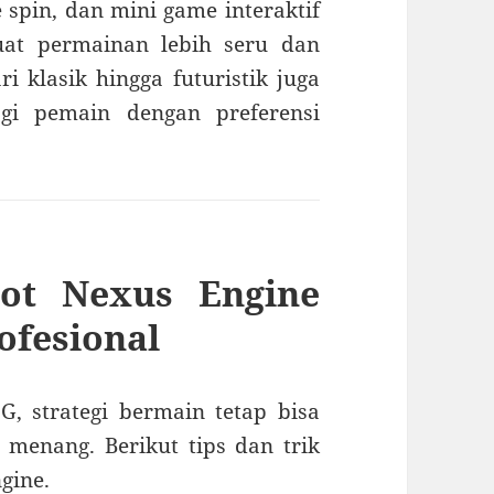
ee spin, dan mini game interaktif
at permainan lebih seru dan
 klasik hingga futuristik juga
gi pemain dengan preferensi
lot Nexus Engine
ofesional
, strategi bermain tetap bisa
enang. Berikut tips dan trik
gine.