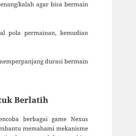
enang/kalah agar bisa bermain
nal pola permainan, kemudian
 memperpanjang durasi bermain
uk Berlatih
ncoba berbagai game Nexus
i membantu memahami mekanisme