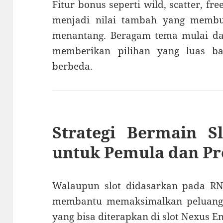
Fitur bonus seperti wild, scatter, fr
menjadi nilai tambah yang membu
menantang. Beragam tema mulai dari
memberikan pilihan yang luas ba
berbeda.
Strategi Bermain S
untuk Pemula dan Pr
Walaupun slot didasarkan pada RNG
membantu memaksimalkan peluang m
yang bisa diterapkan di slot Nexus En