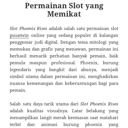
Permainan Slot yang
Memikat
Slot Phoenix Rises
adalah salah satu permainan slot
pusatwin
online yang sedang populer di kalangan
penggemar judi digital. Dengan tema mitologi yang
memukau dan grafis yang menawan, permainan ini
berhasil menarik perhatian banyak pemain, baik
pemula maupun profesional. Phoenix, burung
legendaris yang bangkit dari abunya, menjadi
simbol utama dalam permainan ini, menghadirkan
nuansa kemenangan dan keberuntungan bagi para
pemain.
Salah satu daya tarik utama dari
Slot Phoenix Rises
adalah kualitas visualnya. Latar belakang yang
menampilkan langit merah keemasan saat matahari
terbit dan animasi burung phoenix yang