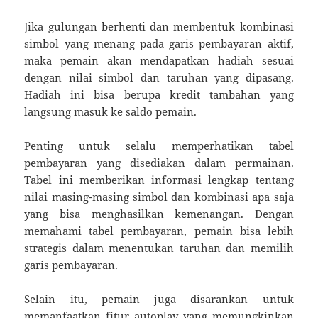
Jika gulungan berhenti dan membentuk kombinasi
simbol yang menang pada garis pembayaran aktif,
maka pemain akan mendapatkan hadiah sesuai
dengan nilai simbol dan taruhan yang dipasang.
Hadiah ini bisa berupa kredit tambahan yang
langsung masuk ke saldo pemain.
Penting untuk selalu memperhatikan tabel
pembayaran yang disediakan dalam permainan.
Tabel ini memberikan informasi lengkap tentang
nilai masing-masing simbol dan kombinasi apa saja
yang bisa menghasilkan kemenangan. Dengan
memahami tabel pembayaran, pemain bisa lebih
strategis dalam menentukan taruhan dan memilih
garis pembayaran.
Selain itu, pemain juga disarankan untuk
memanfaatkan fitur autoplay yang memungkinkan