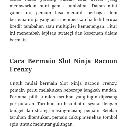
menawarkan mini games tambahan. Dalam mini
games ini, pemain bisa memilih berbagai item
bertema ninja yang bisa memberikan hadiah berupa
kredit tambahan atau multiplier kemenangan. Fitur
ini menambah lapisan strategi dan keseruan dalam
bermain.
Cara Bermain Slot Ninja Racoon
Frenzy
Untuk mulai bermain Slot Ninja Racoon Frenzy,
pemain perlu melakukan beberapa langkah mudah.
Pertama, pilih jumlah taruhan yang ingin dipasang
per putaran. Taruhan ini bisa diatur sesuai dengan
budget dan strategi masing-masing pemain. Setelah
taruhan ditentukan, pemain cukup menekan tombol
spin untuk memutar gulungan.