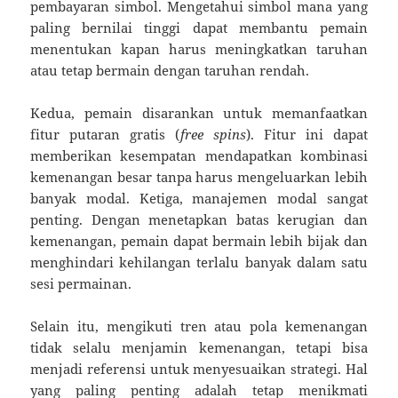
pembayaran simbol. Mengetahui simbol mana yang
paling bernilai tinggi dapat membantu pemain
menentukan kapan harus meningkatkan taruhan
atau tetap bermain dengan taruhan rendah.
Kedua, pemain disarankan untuk memanfaatkan
fitur putaran gratis (
free spins
). Fitur ini dapat
memberikan kesempatan mendapatkan kombinasi
kemenangan besar tanpa harus mengeluarkan lebih
banyak modal. Ketiga, manajemen modal sangat
penting. Dengan menetapkan batas kerugian dan
kemenangan, pemain dapat bermain lebih bijak dan
menghindari kehilangan terlalu banyak dalam satu
sesi permainan.
Selain itu, mengikuti tren atau pola kemenangan
tidak selalu menjamin kemenangan, tetapi bisa
menjadi referensi untuk menyesuaikan strategi. Hal
yang paling penting adalah tetap menikmati