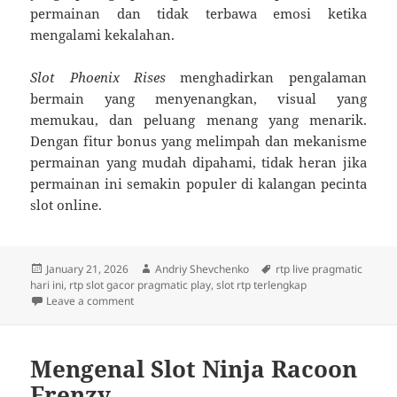
permainan dan tidak terbawa emosi ketika
mengalami kekalahan.
Slot Phoenix Rises
menghadirkan pengalaman
bermain yang menyenangkan, visual yang
memukau, dan peluang menang yang menarik.
Dengan fitur bonus yang melimpah dan mekanisme
permainan yang mudah dipahami, tidak heran jika
permainan ini semakin populer di kalangan pecinta
slot online.
Posted
Author
Tags
January 21, 2026
Andriy Shevchenko
rtp live pragmatic
on
hari ini
,
rtp slot gacor pragmatic play
,
slot rtp terlengkap
on Slot Phoenix Rises: Permainan Slot yang Memikat
Leave a comment
Mengenal Slot Ninja Racoon
Frenzy