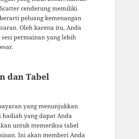
 Scatter cenderung memiliki
ng berarti peluang kemenangan
taran. Oleh karena itu, Anda
 sesi permainan yang lebih
esar.
n dan Tabel
embayaran yang menunjukkan
i hadiah yang dapat Anda
ikan untuk memeriksa tabel
inan. Ini akan memberi Anda