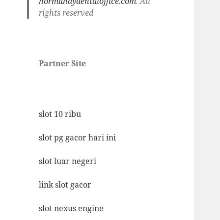
normandydentaloffice.com
. All
rights reserved
Partner Site
slot 10 ribu
slot pg gacor hari ini
slot luar negeri
link slot gacor
slot nexus engine