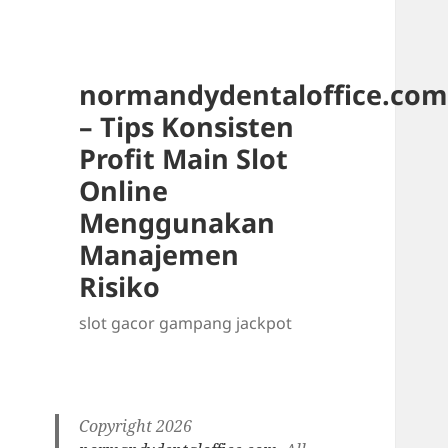
normandydentaloffice.co
– Tips Konsisten
Profit Main Slot
Online
Menggunakan
Manajemen
Risiko
slot gacor gampang jackpot
Copyright 2026