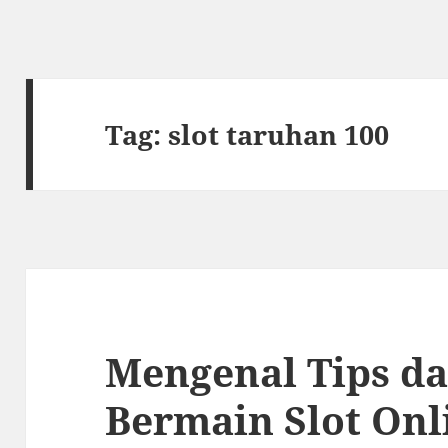
m
Tag:
slot taruhan 100
Mengenal Tips da
Bermain Slot On