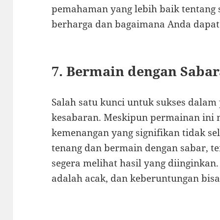
pemahaman yang lebih baik tentang 
berharga dan bagaimana Anda dapa
7.
Bermain dengan Saba
Salah satu kunci untuk sukses dalam
kesabaran. Meskipun permainan ini
kemenangan yang signifikan tidak sel
tenang dan bermain dengan sabar, te
segera melihat hasil yang diinginkan
adalah acak, dan keberuntungan bisa