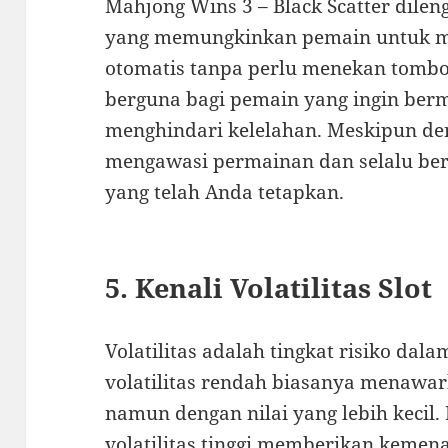
Mahjong Wins 3 – Black Scatter dilen
yang memungkinkan pemain untuk m
otomatis tanpa perlu menekan tombol s
berguna bagi pemain yang ingin berm
menghindari kelelahan. Meskipun dem
mengawasi permainan dan selalu ber
yang telah Anda tetapkan.
5.
Kenali Volatilitas Slot
Volatilitas adalah tingkat risiko dal
volatilitas rendah biasanya menawar
namun dengan nilai yang lebih kecil. D
volatilitas tinggi memberikan kemen