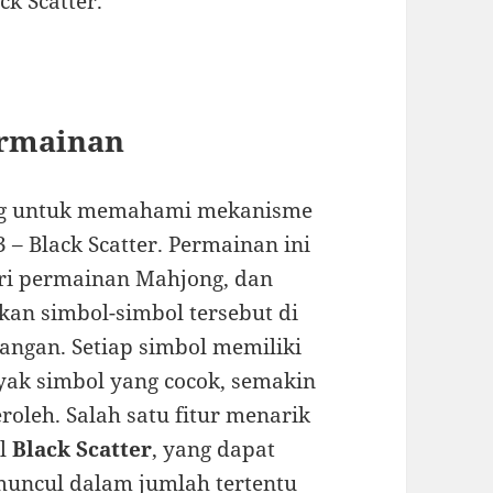
k Scatter.
rmainan
ng untuk memahami mekanisme
– Black Scatter. Permainan ini
ri permainan Mahjong, dan
an simbol-simbol tersebut di
ngan. Setiap simbol memiliki
yak simbol yang cocok, semakin
oleh. Salah satu fitur menarik
ol
Black Scatter
, yang dapat
muncul dalam jumlah tertentu