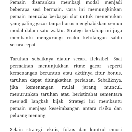
Pemain disarankan membagi modal menjadi
beberapa sesi bermain. Cara ini memungkinkan
pemain mencoba berbagai slot untuk menemukan
yang paling gacor tanpa harus menghabiskan semua
modal dalam satu waktu. Strategi bertahap ini juga
membantu mengurangi risiko kehilangan saldo
secara cepat.
Taruhan sebaiknya diatur secara fleksibel. Saat
permainan menunjukkan ritme gacor, seperti
kemenangan beruntun atau aktifnya fitur bonus,
taruhan dapat ditingkatkan perlahan. Sebaliknya,
jika kemenangan mulai jarang muncul,
menurunkan taruhan atau beristirahat sementara
menjadi langkah bijak. Strategi ini membantu
pemain menjaga keseimbangan antara risiko dan
peluang menang.
Selain strategi teknis, fokus dan kontrol emosi