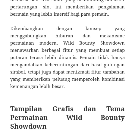
pertarungan, slot ini memberikan pengalaman
bermain yang lebih imersif bagi para pemain.
Dikembangkan dengan konsep yang
menggabungkan hiburan dan mekanisme
permainan modern, Wild Bounty Showdown
menawarkan berbagai fitur yang membuat setiap
putaran terasa lebih dinamis. Pemain tidak hanya
mengandalkan keberuntungan dari hasil gulungan
simbol, tetapi juga dapat menikmati fitur tambahan
yang memberikan peluang memperoleh kombinasi
kemenangan lebih besar.
Tampilan Grafis dan Tema
Permainan Wild Bounty
Showdown