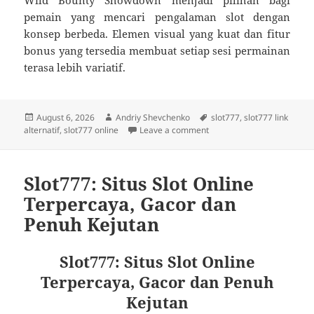
pemain yang mencari pengalaman slot dengan
konsep berbeda. Elemen visual yang kuat dan fitur
bonus yang tersedia membuat setiap sesi permainan
terasa lebih variatif.
Posted
Author
Tags
August 6, 2026
Andriy Shevchenko
slot777
,
slot777 link
on
on Slot Wild Bounty Showd
alternatif
,
slot777 online
Leave a comment
Slot777: Situs Slot Online
Terpercaya, Gacor dan
Penuh Kejutan
Slot777: Situs Slot Online
Terpercaya, Gacor dan Penuh
Kejutan