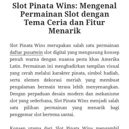
Slot Pinata Wins: Mengenal
Permainan Slot dengan
Tema Ceria dan Fitur
Menarik
Slot Pinata Wins merupakan salah satu permainan
daftar pusatwin
slot digital yang mengusung konsep
penuh warna dengan nuansa pesta khas Amerika
Latin. Permainan ini menghadirkan tampilan visual
yang cerah melalui karakter pinata, simbol hadiah,
serta elemen dekorasi meriah yang membuat
pengalaman bermain terasa lebih menyenangkan.
Dengan perpaduan desain modern dan mekanisme
slot yang sederhana, Slot Pinata Wins menjadi salah
satu pilihan permainan yang menarik bagi
penggemar slot bertema santai.
Konsep utama dari Slot Pinata Wins mengambil