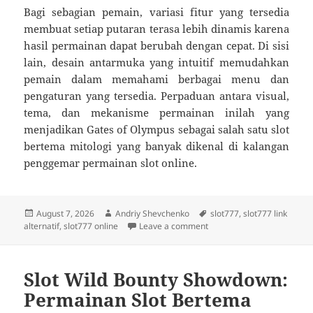
Bagi sebagian pemain, variasi fitur yang tersedia
membuat setiap putaran terasa lebih dinamis karena
hasil permainan dapat berubah dengan cepat. Di sisi
lain, desain antarmuka yang intuitif memudahkan
pemain dalam memahami berbagai menu dan
pengaturan yang tersedia. Perpaduan antara visual,
tema, dan mekanisme permainan inilah yang
menjadikan Gates of Olympus sebagai salah satu slot
bertema mitologi yang banyak dikenal di kalangan
penggemar permainan slot online.
Posted
Author
Tags
August 7, 2026
Andriy Shevchenko
slot777
,
slot777 link
on
on Slot Gates of Olympus:
alternatif
,
slot777 online
Leave a comment
Slot Wild Bounty Showdown:
Permainan Slot Bertema