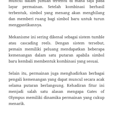
muncul dalam jumlah tertentu di mana saja pada
layar permainan. Setelah kombinasi berhasil
terbentuk, simbol yang menang akan menghilang
dan memberi ruang bagi simbol baru untuk turun
menggantikannya.
Mekanisme ini sering dikenal sebagai sistem tumble
atau cascading reels. Dengan sistem tersebut,
pemain memiliki peluang mendapatkan beberapa
kemenangan dalam satu putaran apabila simbol
baru kembali membentuk kombinasi yang sesuai.
Selain itu, permainan juga menghadirkan berbagai
pengali kemenangan yang dapat muncul secara acak
selama putaran berlangsung. Kehadiran fitur ini
menjadi salah satu alasan mengapa Gates of
Olympus memiliki dinamika permainan yang cukup
menarik.