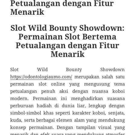
Petualangan dengan Fitur
Menarik
Slot Wild Bounty Showdown:
Permainan Slot Bertema
Petualangan dengan Fitur
Menarik
Slot Wild Bounty Showdown
https://odontologiaumo.com/
merupakan salah satu
permainan slot online yang mengusung tema
petualangan penuh aksi dengan nuansa koboi
modern. Permainan ini menghadirkan suasana
perburuan hadiah di dunia liar, lengkap dengan
simbol-simbol khas seperti karakter koboi, senjata,
kuda, serta berbagai elemen alam yang mendukung
konsep permainan. Dengan tampilan visual yang
menarik dan efek suara yang mendukung atmosfer