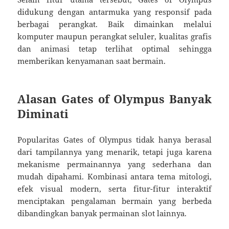
didukung dengan antarmuka yang responsif pada
berbagai perangkat. Baik dimainkan melalui
komputer maupun perangkat seluler, kualitas grafis
dan animasi tetap terlihat optimal sehingga
memberikan kenyamanan saat bermain.
Alasan Gates of Olympus Banyak
Diminati
Popularitas Gates of Olympus tidak hanya berasal
dari tampilannya yang menarik, tetapi juga karena
mekanisme permainannya yang sederhana dan
mudah dipahami. Kombinasi antara tema mitologi,
efek visual modern, serta fitur-fitur interaktif
menciptakan pengalaman bermain yang berbeda
dibandingkan banyak permainan slot lainnya.