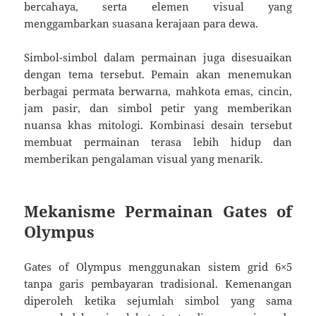
bercahaya, serta elemen visual yang
menggambarkan suasana kerajaan para dewa.
Simbol-simbol dalam permainan juga disesuaikan
dengan tema tersebut. Pemain akan menemukan
berbagai permata berwarna, mahkota emas, cincin,
jam pasir, dan simbol petir yang memberikan
nuansa khas mitologi. Kombinasi desain tersebut
membuat permainan terasa lebih hidup dan
memberikan pengalaman visual yang menarik.
Mekanisme Permainan Gates of
Olympus
Gates of Olympus menggunakan sistem grid 6×5
tanpa garis pembayaran tradisional. Kemenangan
diperoleh ketika sejumlah simbol yang sama