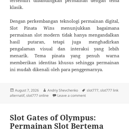
tersendiri dibandingkan permainan dengan tema
klasik.
Dengan perkembangan teknologi permainan digital,
Slot Pinata Wins menunjukkan bagaimana
permainan slot modern tidak hanya mengandalkan
hasil putaran, tetapi juga menghadirkan
pengalaman visual dan interaksi yang lebih
menarik. Tema pinata yang penuh warna
memberikan identitas khusus sehingga permainan
ini mudah dikenali oleh para penggemarnya.
Posted
Author
Tags
August 7, 2026
Andriy Shevchenko
slot777
,
slot777 link
on
on Slot Pinata Wins: Meng
alternatif
,
slot777 online
Leave a comment
Slot Gates of Olympus:
Permainan Slot Bertema