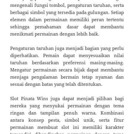
mengenali fungsi tombol, pengaturan taruhan, serta
berbagai simbol yang tersedia pada gulungan. Setiap
elemen dalam permainan memiliki peran tertentu
sehingga pemahaman dasar dapat membantu
menikmati permainan dengan lebih baik.
Pengaturan taruhan juga menjadi bagian yang perlu
diperhatikan. Pemain dapat menyesuaikan nilai
taruhan berdasarkan preferensi masing-masing.
Mengatur permainan secara bijak dapat membantu
menjaga pengalaman bermain tetap nyaman dan
sesuai dengan batas yang telah ditentukan.
Slot Pinata Wins juga dapat menjadi pilihan bagi
mereka yang menyukai permainan dengan tema
ringan dan tampilan penuh warna. Kombinasi
antara konsep pesta, simbol unik, serta fitur
permainan membuat slot ini memiliki karakter