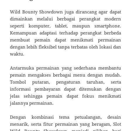
Wild Bounty Showdown juga dirancang agar dapat
dimainkan melalui berbagai perangkat modern
seperti komputer, tablet, maupun smartphone.
Kemampuan adaptasi terhadap perangkat berbeda
membuat pemain dapat menikmati permainan
dengan lebih fleksibel tanpa terbatas oleh lokasi dan
waktu.
Antarmuka permainan yang sederhana membantu
pemain mengakses berbagai menu dengan mudah.
Tombol putaran, pengaturan taruhan, serta
informasi pembayaran dapat ditemukan dengan
jelas sehingga pemain dapat fokus menikmati
jalannya permainan.
Dengan kombinasi tema petualangan, desain
menarik, serta fitur permainan yang beragam, Slot
Wild Bounty Showdown menjadi pilihan bagi