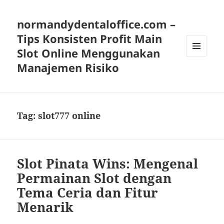
normandydentaloffice.com –
Tips Konsisten Profit Main
Slot Online Menggunakan
MENU
Manajemen Risiko
AND
WIDGETS
Tag:
slot777 online
Slot Pinata Wins: Mengenal
Permainan Slot dengan
Tema Ceria dan Fitur
Menarik