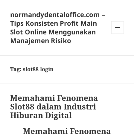
normandydentaloffice.com –
Tips Konsisten Profit Main
Slot Online Menggunakan
MENU
Manajemen Risiko
AND
WIDGETS
Tag:
slot88 login
Memahami Fenomena
Slot88 dalam Industri
Hiburan Digital
Memahami Fenomena