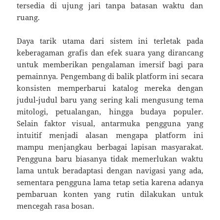
tersedia di ujung jari tanpa batasan waktu dan
ruang.
Daya tarik utama dari sistem ini terletak pada
keberagaman grafis dan efek suara yang dirancang
untuk memberikan pengalaman imersif bagi para
pemainnya. Pengembang di balik platform ini secara
konsisten memperbarui katalog mereka dengan
judul-judul baru yang sering kali mengusung tema
mitologi, petualangan, hingga budaya populer.
Selain faktor visual, antarmuka pengguna yang
intuitif menjadi alasan mengapa platform ini
mampu menjangkau berbagai lapisan masyarakat.
Pengguna baru biasanya tidak memerlukan waktu
lama untuk beradaptasi dengan navigasi yang ada,
sementara pengguna lama tetap setia karena adanya
pembaruan konten yang rutin dilakukan untuk
mencegah rasa bosan.