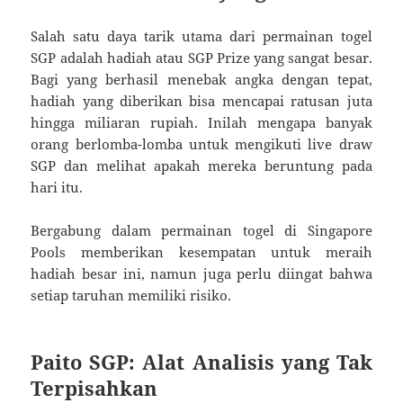
Salah satu daya tarik utama dari permainan togel
SGP adalah hadiah atau SGP Prize yang sangat besar.
Bagi yang berhasil menebak angka dengan tepat,
hadiah yang diberikan bisa mencapai ratusan juta
hingga miliaran rupiah. Inilah mengapa banyak
orang berlomba-lomba untuk mengikuti live draw
SGP dan melihat apakah mereka beruntung pada
hari itu.
Bergabung dalam permainan togel di Singapore
Pools memberikan kesempatan untuk meraih
hadiah besar ini, namun juga perlu diingat bahwa
setiap taruhan memiliki risiko.
Paito SGP: Alat Analisis yang Tak
Terpisahkan