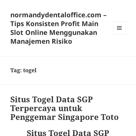
normandydentaloffice.com –
Tips Konsisten Profit Main
Slot Online Menggunakan
MENU
Manajemen Risiko
AND
WIDGETS
Tag:
togel
Situs Togel Data SGP
Terpercaya untuk
Penggemar Singapore Toto
Situs Togel Data SGP