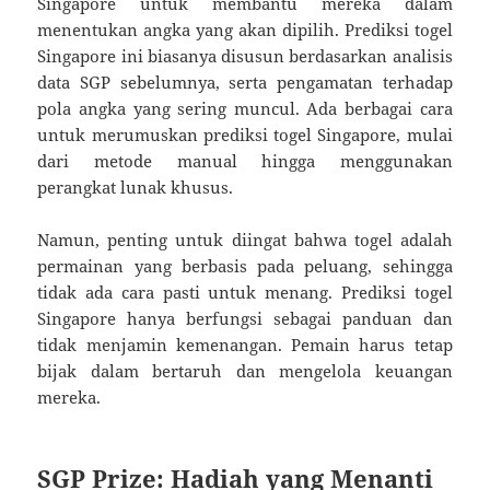
Singapore untuk membantu mereka dalam
menentukan angka yang akan dipilih. Prediksi togel
Singapore ini biasanya disusun berdasarkan analisis
data SGP sebelumnya, serta pengamatan terhadap
pola angka yang sering muncul. Ada berbagai cara
untuk merumuskan prediksi togel Singapore, mulai
dari metode manual hingga menggunakan
perangkat lunak khusus.
Namun, penting untuk diingat bahwa togel adalah
permainan yang berbasis pada peluang, sehingga
tidak ada cara pasti untuk menang. Prediksi togel
Singapore hanya berfungsi sebagai panduan dan
tidak menjamin kemenangan. Pemain harus tetap
bijak dalam bertaruh dan mengelola keuangan
mereka.
SGP Prize: Hadiah yang Menanti