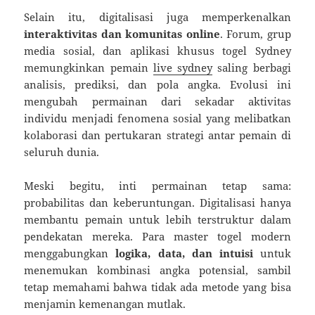
Selain itu, digitalisasi juga memperkenalkan
interaktivitas dan komunitas online
. Forum, grup
media sosial, dan aplikasi khusus togel Sydney
memungkinkan pemain
live sydney
saling berbagi
analisis, prediksi, dan pola angka. Evolusi ini
mengubah permainan dari sekadar aktivitas
individu menjadi fenomena sosial yang melibatkan
kolaborasi dan pertukaran strategi antar pemain di
seluruh dunia.
Meski begitu, inti permainan tetap sama:
probabilitas dan keberuntungan. Digitalisasi hanya
membantu pemain untuk lebih terstruktur dalam
pendekatan mereka. Para master togel modern
menggabungkan
logika, data, dan intuisi
untuk
menemukan kombinasi angka potensial, sambil
tetap memahami bahwa tidak ada metode yang bisa
menjamin kemenangan mutlak.