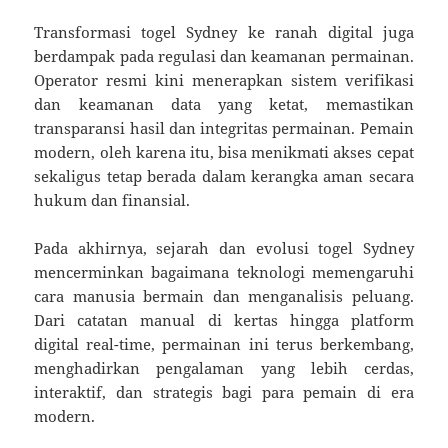
Transformasi togel Sydney ke ranah digital juga
berdampak pada regulasi dan keamanan permainan.
Operator resmi kini menerapkan sistem verifikasi
dan keamanan data yang ketat, memastikan
transparansi hasil dan integritas permainan. Pemain
modern, oleh karena itu, bisa menikmati akses cepat
sekaligus tetap berada dalam kerangka aman secara
hukum dan finansial.
Pada akhirnya, sejarah dan evolusi togel Sydney
mencerminkan bagaimana teknologi memengaruhi
cara manusia bermain dan menganalisis peluang.
Dari catatan manual di kertas hingga platform
digital real-time, permainan ini terus berkembang,
menghadirkan pengalaman yang lebih cerdas,
interaktif, dan strategis bagi para pemain di era
modern.