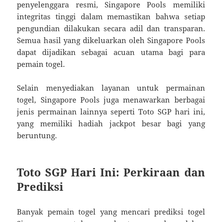
penyelenggara resmi, Singapore Pools memiliki
integritas tinggi dalam memastikan bahwa setiap
pengundian dilakukan secara adil dan transparan.
Semua hasil yang dikeluarkan oleh Singapore Pools
dapat dijadikan sebagai acuan utama bagi para
pemain togel.
Selain menyediakan layanan untuk permainan
togel, Singapore Pools juga menawarkan berbagai
jenis permainan lainnya seperti Toto SGP hari ini,
yang memiliki hadiah jackpot besar bagi yang
beruntung.
Toto SGP Hari Ini: Perkiraan dan
Prediksi
Banyak pemain togel yang mencari prediksi togel