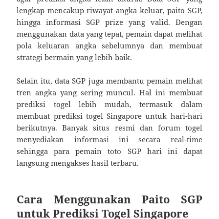
lengkap mencakup riwayat angka keluar, paito SGP,
hingga informasi SGP prize yang valid. Dengan
menggunakan data yang tepat, pemain dapat melihat
pola keluaran angka sebelumnya dan membuat
strategi bermain yang lebih baik.
Selain itu, data SGP juga membantu pemain melihat
tren angka yang sering muncul. Hal ini membuat
prediksi togel lebih mudah, termasuk dalam
membuat prediksi togel Singapore untuk hari-hari
berikutnya. Banyak situs resmi dan forum togel
menyediakan informasi ini secara real-time
sehingga para pemain toto SGP hari ini dapat
langsung mengakses hasil terbaru.
Cara Menggunakan Paito SGP
untuk Prediksi Togel Singapore