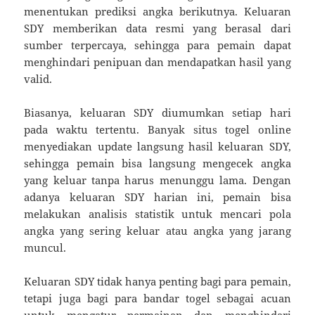
menentukan prediksi angka berikutnya. Keluaran
SDY memberikan data resmi yang berasal dari
sumber terpercaya, sehingga para pemain dapat
menghindari penipuan dan mendapatkan hasil yang
valid.
Biasanya, keluaran SDY diumumkan setiap hari
pada waktu tertentu. Banyak situs togel online
menyediakan update langsung hasil keluaran SDY,
sehingga pemain bisa langsung mengecek angka
yang keluar tanpa harus menunggu lama. Dengan
adanya keluaran SDY harian ini, pemain bisa
melakukan analisis statistik untuk mencari pola
angka yang sering keluar atau angka yang jarang
muncul.
Keluaran SDY tidak hanya penting bagi para pemain,
tetapi juga bagi para bandar togel sebagai acuan