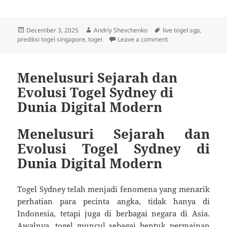
Posted
Author
Tags
December 3, 2025
Andriy Shevchenko
live togel sgp
,
on
on Situs Togel Data
prediksi togel singapore
,
togel
Leave a comment
Menelusuri Sejarah dan
Evolusi Togel Sydney di
Dunia Digital Modern
Menelusuri Sejarah dan
Evolusi Togel Sydney di
Dunia Digital Modern
Togel Sydney telah menjadi fenomena yang menarik
perhatian para pecinta angka, tidak hanya di
Indonesia, tetapi juga di berbagai negara di Asia.
Awalnya, togel muncul sebagai bentuk permainan