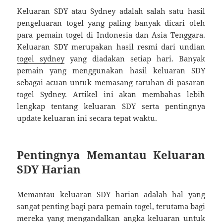
Keluaran SDY atau Sydney adalah salah satu hasil
pengeluaran togel yang paling banyak dicari oleh
para pemain togel di Indonesia dan Asia Tenggara.
Keluaran SDY merupakan hasil resmi dari undian
togel sydney
yang diadakan setiap hari. Banyak
pemain yang menggunakan hasil keluaran SDY
sebagai acuan untuk memasang taruhan di pasaran
togel Sydney. Artikel ini akan membahas lebih
lengkap tentang keluaran SDY serta pentingnya
update keluaran ini secara tepat waktu.
Pentingnya Memantau Keluaran
SDY Harian
Memantau keluaran SDY harian adalah hal yang
sangat penting bagi para pemain togel, terutama bagi
mereka yang mengandalkan angka keluaran untuk