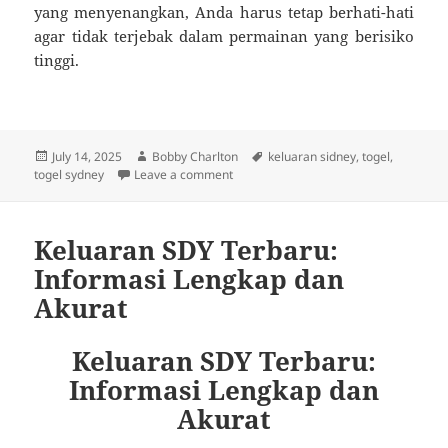
yang menyenangkan, Anda harus tetap berhati-hati
agar tidak terjebak dalam permainan yang berisiko
tinggi.
Posted
Author
Tags
July 14, 2025
Bobby Charlton
keluaran sidney
,
togel
,
on
on Mengenal Situs Togel Sidney Pools
togel sydney
Leave a comment
Keluaran SDY Terbaru:
Informasi Lengkap dan
Akurat
Keluaran SDY Terbaru:
Informasi Lengkap dan
Akurat