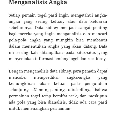
Menganalisis Angka
Setiap pemain togel pasti ingin mengetahui angka-
angka yang sering keluar, atau data keluaran
sebelumnya. Data sidney menjadi sangat penting
bagi mereka yang ingin menganalisis dan mencari
pola-pola angka yang mungkin bisa membantu
dalam menentukan angka yang akan datang. Data
ini sering kali ditampilkan pada situs-situs yang
menyediakan informasi tentang togel dan result sdy.
Dengan menganalisis data sidney, para pemain dapat
mencoba memprediksi angka-angka yang
kemungkinan akan keluar pada pengundian
selanjutnya. Namun, penting untuk diingat bahwa
permainan togel tetap bersifat acak, dan meskipun
ada pola yang bisa dianalisis, tidak ada cara pasti
untuk memenangkan permainan.