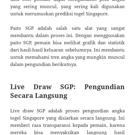
yang sering muncul, yang sering kali digunakan
untuk merumuskan prediksi togel Singapore.
Paito SGP adalah salah satu alat yang sangat
membantu dalam proses ini. Dengan menggunakan
paito SGP, pemain bisa melihat grafik dan statistik
dari hasil-hasil keluaran sebelumnya. Ini membantu
untuk memahami tren angka yang mungkin muncul
dalam pengundian berikutnya.
Live Draw SGP: Pengundian
Secara Langsung
Live draw SGP adalah proses pengundian angka
togel Singapore yang disiarkan secara langsung. Ini
memberi rasa transparansi kepada pemain, karena
mereka bisa menyaksikan langsung hasil