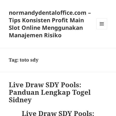
normandydentaloffice.com –
Tips Konsisten Profit Main
Slot Online Menggunakan
MENU
Manajemen Risiko
AND
WIDGETS
Tag:
toto sdy
Live Draw SDY Pools:
Panduan Lengkap Togel
Sidney
Live Draw SDY Pools: