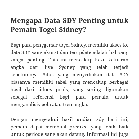
Mengapa Data SDY Penting untuk
Pemain Togel Sidney?
Bagi para penggemar togel Sidney, memiliki akses ke
data SDY yang akurat dan terupdate adalah hal yang
sangat penting. Data ini mencakup hasil keluaran
angka dari live Sydney yang telah terjadi
sebelumnya. Situs yang menyediakan data SDY
biasanya memiliki tabel yang mencakup berbagai
hasil dari sidney pools, yang sering digunakan
sebagai referensi bagi para pemain untuk
menganalisis pola atau tren angka.
Dengan mengetahui hasil undian sdy hari ini,
pemain dapat membuat prediksi yang lebih baik
untuk periode yang akan datang. Informasi ini juga